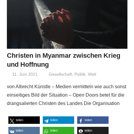
Christen in Myanmar zwischen Krieg
und Hoffnung
11. Juni 2021
Niki Vogt
Gesellschaft
,
Politik
,
Welt
von Albrecht Künstle – Medien vermitteln wie auch sonst
einseitiges Bild der Situation – Open Doors betet für die
drangsalierten Christen des Landes Die Organisation
teilen
teilen
teilen
teilen
teilen
teilen