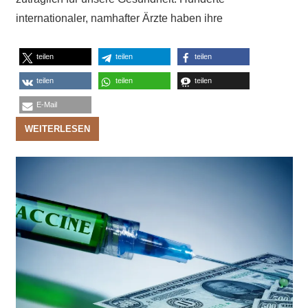
internationaler, namhafter Ärzte haben ihre
teilen
teilen
teilen
teilen
teilen
teilen
E-Mail
WEITERLESEN