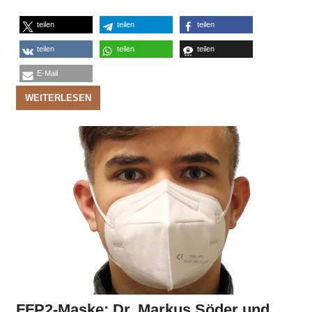
teilen
teilen
teilen
teilen
teilen
teilen
E-Mail
WEITERLESEN
FFP2-Maske: Dr. Markus Söder und