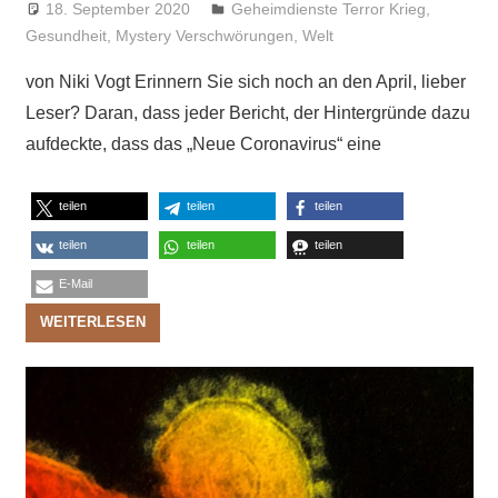
18. September 2020
Niki Vogt
Geheimdienste Terror Krieg
,
Gesundheit
,
Mystery Verschwörungen
,
Welt
von Niki Vogt Erinnern Sie sich noch an den April, lieber
Leser? Daran, dass jeder Bericht, der Hintergründe dazu
aufdeckte, dass das „Neue Coronavirus“ eine
teilen
teilen
teilen
teilen
teilen
teilen
E-Mail
WEITERLESEN