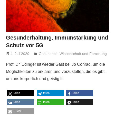
Gesunderhaltung, Immunstärkung und
Schutz vor 5G
4. Juli 2020
Niki Vogt
Gesundheit
,
Wissenschaft und Forschung
Prof. Dr. Edinger ist wieder Gast bei Jo Conrad, um die
Möglichkeiten zu erklären und vorzustellen, die es gibt,
um uns körperlich und geistig fit
teilen
teilen
teilen
teilen
teilen
teilen
E-Mail