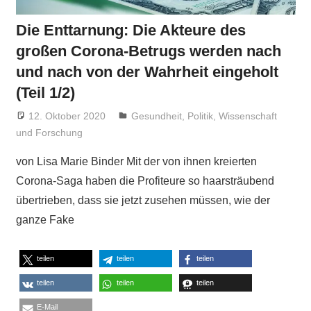
Die Enttarnung: Die Akteure des
großen Corona-Betrugs werden nach
und nach von der Wahrheit eingeholt
(Teil 1/2)
12. Oktober 2020
Niki Vogt
Gesundheit
,
Politik
,
Wissenschaft
und Forschung
von Lisa Marie Binder Mit der von ihnen kreierten
Corona-Saga haben die Profiteure so haarsträubend
übertrieben, dass sie jetzt zusehen müssen, wie der
ganze Fake
teilen
teilen
teilen
teilen
teilen
teilen
E-Mail