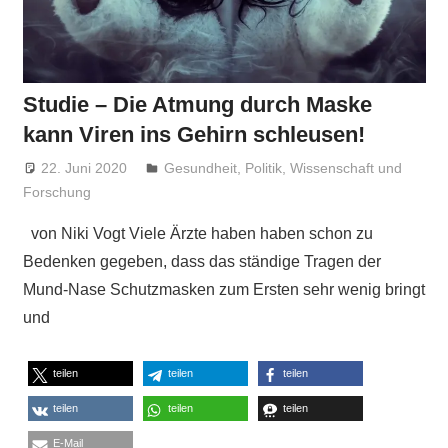
Studie – Die Atmung durch Maske
kann Viren ins Gehirn schleusen!
22. Juni 2020
Niki Vogt
Gesundheit
,
Politik
,
Wissenschaft und
Forschung
von Niki Vogt Viele Ärzte haben haben schon zu
Bedenken gegeben, dass das ständige Tragen der
Mund-Nase Schutzmasken zum Ersten sehr wenig bringt
und
teilen
teilen
teilen
teilen
teilen
teilen
E-Mail