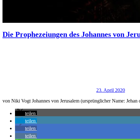
Die Prophezeiungen des Johannes von Jer
23. April 2020
von Niki Vogt Johannes von Jerusalem (ursprünglicher Name: Jehan de
teilen
teilen
teilen
teilen