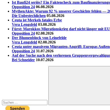
Ist Baufi24 seriös? Ein Faktencheck zum Baufinanzierungs
Opposition 24
06.08.2026
MythenAkte: Warum 92 % unserer Geschichte fehlen — 20 
Die Unbestechlichen
05.08.2026
Ceuta ist Merkels fatales Erbe
Vera Lengsfeld
03.08.2026
Fürst: Marokkos Migrationskrieg darf nicht länger mit EU
Opposition 24
02.08.2026
Der Blumenblock von Leinefelde
Vera Lengsfeld
02.08.2026
Ceuta unter massivem Migranten-Angriff: Europas Außen
Opposition 24
31.07.2026
Auf der Suche nach den verlorenen Gruppenvergewaltigu
Bei Schneider
10.07.2026
Suchen
nach:
Suchen