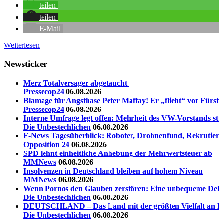
teilen
teilen
E-Mail
Weiterlesen
Newsticker
Merz Totalversager abgetaucht
Pressecop24
06.08.2026
Blamage für Angsthase Peter Maffay! Er „flieht“ vor Fürstin
Pressecop24
06.08.2026
Interne Umfrage legt offen: Mehrheit des VW-Vorstands st
Die Unbestechlichen
06.08.2026
F-News Tagesüberblick: Roboter, Drohnenfund, Rekrutieru
Opposition 24
06.08.2026
SPD lehnt einheitliche Anhebung der Mehrwertsteuer ab
MMNews
06.08.2026
Insolvenzen in Deutschland bleiben auf hohem Niveau
MMNews
06.08.2026
Wenn Pornos den Glauben zerstören: Eine unbequeme Deb
Die Unbestechlichen
06.08.2026
DEUTSCHLAND – Das Land mit der größten Vielfalt an La
Die Unbestechlichen
06.08.2026