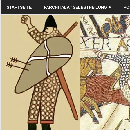
Zum
Schildverlag
STARTSEITE
PARCHITALA / SELBSTHEILUNG
PO
Inhalt
springen