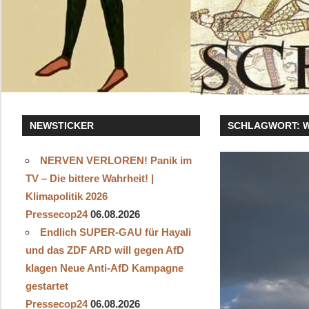
NEWSTICKER
SCHLAGWORT:
NERVEN VERLOREN! Panik im
TV – Die bittere Wahrheit! |
Klimapolitik 2026
Pressecop24
06.08.2026
Endlich SUPER-GAU für Hayali
und das ZDF ARD will gegen AfD
klagen Neue Anti-AfD Kampagne
gestartet
Pressecop24
06.08.2026