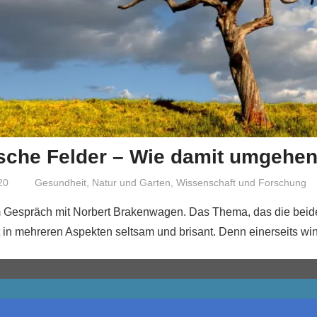
sche Felder – Wie damit umgehe
20
Niki Vogt
Gesundheit
,
Natur und Garten
,
Wissenschaft und Forschung
m Gespräch mit Norbert Brakenwagen. Das Thema, das die beid
t in mehreren Aspekten seltsam und brisant. Denn einerseits wi