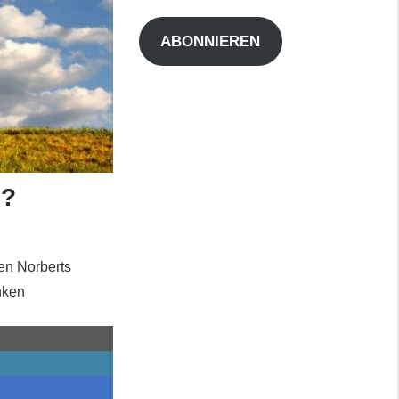
Adresse
ABONNIEREN
n?
en Norberts
nken