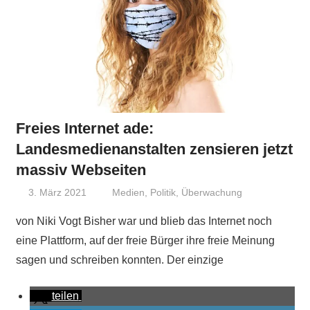
Freies Internet ade:
Landesmedienanstalten zensieren jetzt
massiv Webseiten
3. März 2021
Niki Vogt
Medien
,
Politik
,
Überwachung
von Niki Vogt Bisher war und blieb das Internet noch
eine Plattform, auf der freie Bürger ihre freie Meinung
sagen und schreiben konnten. Der einzige
teilen