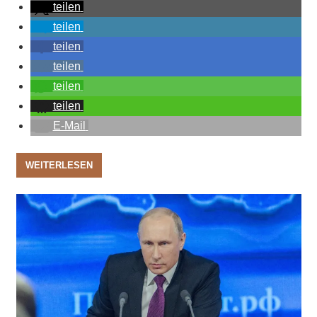
teilen
teilen
teilen
teilen
teilen
teilen
E-Mail
WEITERLESEN