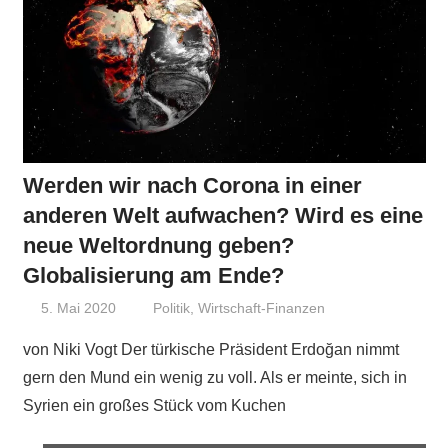
Werden wir nach Corona in einer
anderen Welt aufwachen? Wird es eine
neue Weltordnung geben?
Globalisierung am Ende?
5. Mai 2020
Niki Vogt
Politik
,
Wirtschaft-Finanzen
von Niki Vogt Der türkische Präsident Erdoğan nimmt
gern den Mund ein wenig zu voll. Als er meinte, sich in
Syrien ein großes Stück vom Kuchen