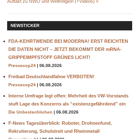
Beitrag:
Auftakt zu NWO und Weltreligion (+Videos)
-19
ERDOĞAN
GEORGE
NEWSTICKER
SOROS
GLOBALISIERUNG
FDA-KEHRTWENDE BEI MODERNA! ERST REICHTEN
HAMSTERN
DIE DATEN NICHT – JETZT BEKOMMT DER mRNA-
JALTA
GRIPPEIMPFSTOFF GRÜNES LICHT!
II
Pressecop24
06.08.2026
KONZERNE
Freibad Deutschlandfahne VERBOTEN!
LIEFERKETTEN
Pressecop24
06.08.2026
MIGRANTENSTRÖME
Interne Umfrage legt offen: Mehrheit des VW-Vorstands
NATIONALISMUS
stuft Lage des Konzerns als “existenzgefährdend” ein
NEUE
WELTORDNUNG
Die Unbestechlichen
06.08.2026
NWO
F-News Tagesüberblick: Roboter, Drohnenfund,
WELTORDNUNG
Rekrutierung, Schulstreit und Rheinmetall
WLADIMIR