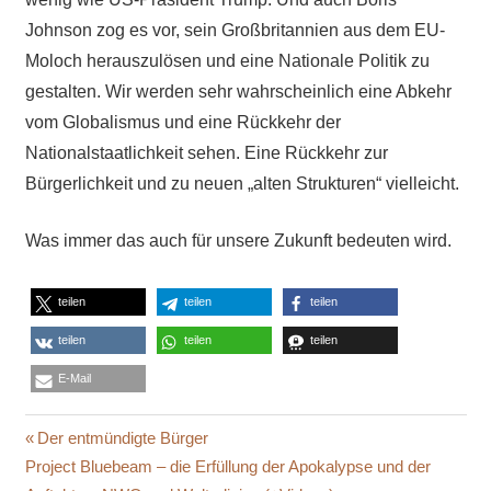
Johnson zog es vor, sein Großbritannien aus dem EU-
Moloch herauszulösen und eine Nationale Politik zu
gestalten. Wir werden sehr wahrscheinlich eine Abkehr
vom Globalismus und eine Rückkehr der
Nationalstaatlichkeit sehen. Eine Rückkehr zur
Bürgerlichkeit und zu neuen „alten Strukturen“ vielleicht.
Was immer das auch für unsere Zukunft bedeuten wird.
teilen
teilen
teilen
teilen
teilen
teilen
E-Mail
CORONA
Beitragsnavigation
Vorheriger
Der entmündigte Bürger
PANDEMIE
Nächster
Beitrag:
Project Bluebeam – die Erfüllung der Apokalypse und der
COVID