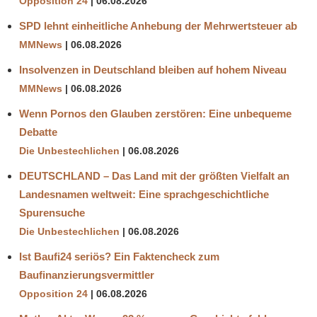
Opposition 24
06.08.2026
PUTIN
SPD lehnt einheitliche Anhebung der Mehrwertsteuer ab
WORLD
MMNews
06.08.2026
ECONOMIC
FORUM
Insolvenzen in Deutschland bleiben auf hohem Niveau
MMNews
06.08.2026
Wenn Pornos den Glauben zerstören: Eine unbequeme
Debatte
Die Unbestechlichen
06.08.2026
DEUTSCHLAND – Das Land mit der größten Vielfalt an
Landesnamen weltweit: Eine sprachgeschichtliche
Spurensuche
Die Unbestechlichen
06.08.2026
Ist Baufi24 seriös? Ein Faktencheck zum
Baufinanzierungsvermittler
Opposition 24
06.08.2026