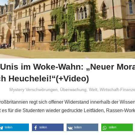
e Unis im Woke-Wahn: „Neuer Mor
ch Heuchelei!“(+Video)
Niki Vogt
Mystery Verschwörungen
,
Überwachung
,
Welt
,
Wirtschaft-Finanz
Großbritannien regt sich offener Widerstand innerhalb der Wisse
t es für die Studenten wieder gedruckte Leitfäden, Rassen-Wor
teilen
teilen
teilen
teilen