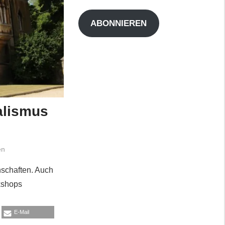
Adresse
ABONNIEREN
alismus
en
nschaften. Auch
kshops
E-Mail