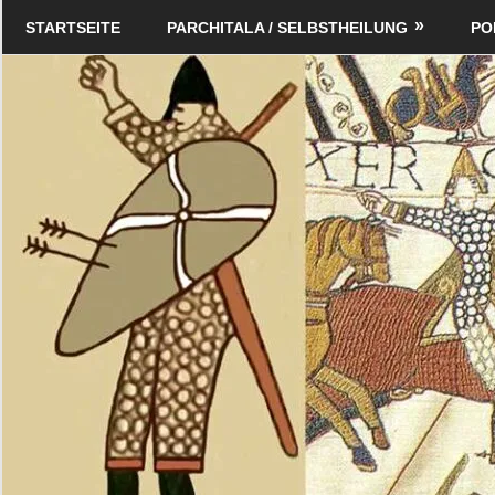
Zum
Schildverlag
STARTSEITE
PARCHITALA / SELBSTHEILUNG
PO
Inhalt
springen