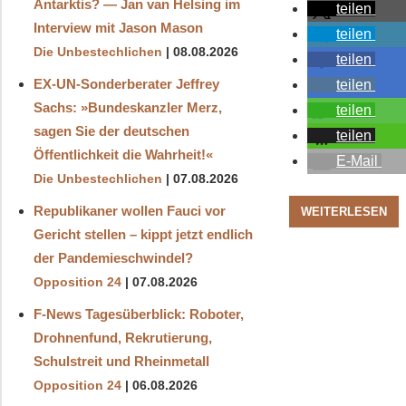
Antarktis? — Jan van Helsing im
teilen
Interview mit Jason Mason
teilen
Die Unbestechlichen
08.08.2026
teilen
EX-UN-Sonderberater Jeffrey
teilen
Sachs: »Bundeskanzler Merz,
teilen
sagen Sie der deutschen
teilen
Öffentlichkeit die Wahrheit!«
E-Mail
Die Unbestechlichen
07.08.2026
Republikaner wollen Fauci vor
WEITERLESEN
Gericht stellen – kippt jetzt endlich
der Pandemieschwindel?
Opposition 24
07.08.2026
F-News Tagesüberblick: Roboter,
Drohnenfund, Rekrutierung,
Schulstreit und Rheinmetall
Opposition 24
06.08.2026