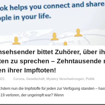
sehsender bittet Zuhörer, über ih
ten zu sprechen – Zehntausende
n ihrer Impftoten!
021
Niki Vogt
Corona
,
Gesellschaft
,
Mystery Verschwörungen
,
Politik
chdem nun die Impfstoffe für jeden zur Verfügung standen – has
19 verloren, der ungeimpft war? Wenn