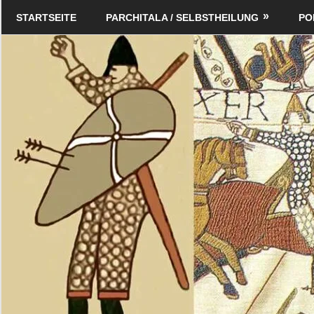
Zum
Schildverlag
STARTSEITE
PARCHITALA / SELBSTHEILUNG
PO
Inhalt
springen