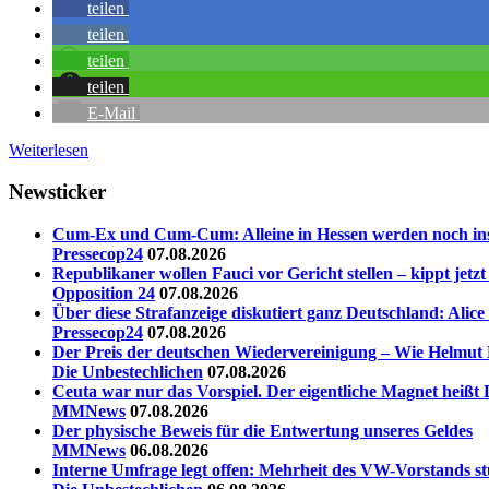
teilen
teilen
teilen
teilen
E-Mail
Weiterlesen
Newsticker
Cum-Ex und Cum-Cum: Alleine in Hessen werden noch insg
Pressecop24
07.08.2026
Republikaner wollen Fauci vor Gericht stellen – kippt jet
Opposition 24
07.08.2026
Über diese Strafanzeige diskutiert ganz Deutschland: Alic
Pressecop24
07.08.2026
Der Preis der deutschen Wiedervereinigung – Wie Helmut 
Die Unbestechlichen
07.08.2026
Ceuta war nur das Vorspiel. Der eigentliche Magnet heißt 
MMNews
07.08.2026
Der physische Beweis für die Entwertung unseres Geldes
MMNews
06.08.2026
Interne Umfrage legt offen: Mehrheit des VW-Vorstands st