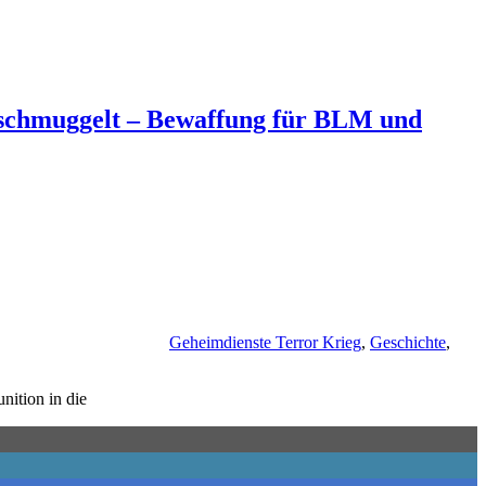
eschmuggelt – Bewaffung für BLM und
Geheimdienste Terror Krieg
,
Geschichte
,
nition in die