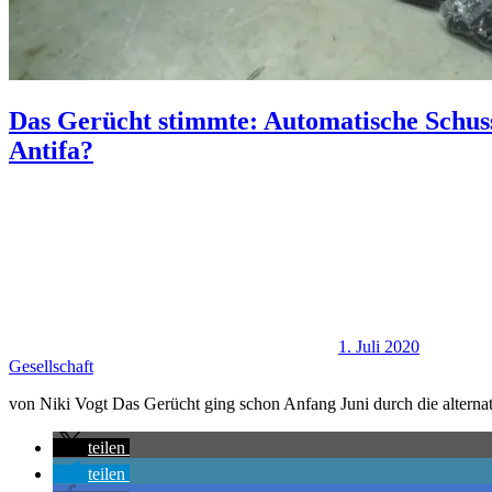
Das Gerücht stimmte: Automatische Schus
Antifa?
1. Juli 2020
Gesellschaft
von Niki Vogt Das Gerücht ging schon Anfang Juni durch die alterna
teilen
teilen