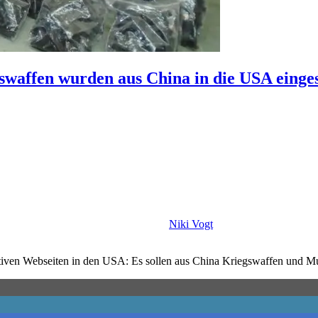
swaffen wurden aus China in die USA eing
Niki Vogt
tiven Webseiten in den USA: Es sollen aus China Kriegswaffen und Mu