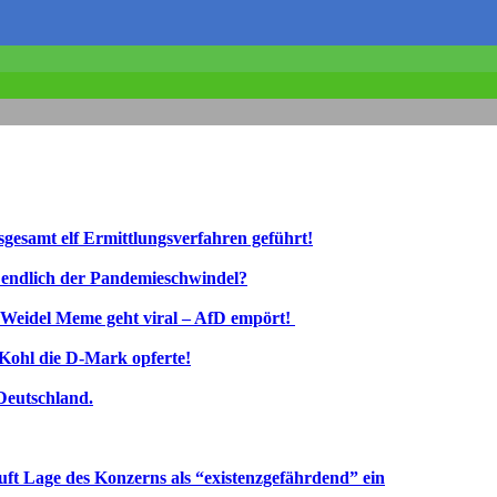
esamt elf Ermittlungsverfahren geführt!
zt endlich der Pandemieschwindel?
e Weidel Meme geht viral – AfD empört!
Kohl die D‑Mark opferte!
Deutschland.
uft Lage des Konzerns als “existenzgefährdend” ein