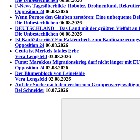
Die Unbestechlichen
06.08.2026
F-News Tagesüberblick: Roboter, Drohnenfund, Rekrutieru
Opposition 24
06.08.2026
Wenn Pornos den Glauben zerstören: Eine unbequeme Deb
Die Unbestechlichen
06.08.2026
DEUTSCHLAND – Das Land mit der größten Vielfalt an La
Die Unbestechlichen
06.08.2026
Ist Baufi24 seriös? Ein Faktencheck zum Baufinanzierungs
Opposition 24
06.08.2026
Ceuta ist Merkels fatales Erbe
Vera Lengsfeld
03.08.2026
Fürst: Marokkos Migrationskrieg darf nicht länger mit EU
Opposition 24
02.08.2026
Der Blumenblock von Leinefelde
Vera Lengsfeld
02.08.2026
Auf der Suche nach den verlorenen Gruppenvergewaltigu
Bei Schneider
10.07.2026
Suchen
nach: