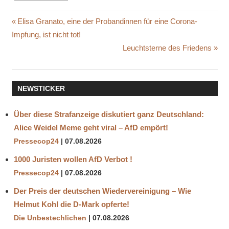
BILL
Beitragsnavigation
Vorheriger
Elisa Granato, eine der Probandinnen für eine Corona-
GATES
Beitrag:
Impfung, ist nicht tot!
BÜRGERLICHE
Nächster
Leuchtsterne des Friedens
FREIHEITEN
Beitrag:
CORONA
VIRUS
NEWSTICKER
COVID
-19
Über diese Strafanzeige diskutiert ganz Deutschland:
DIE
Alice Weidel Meme geht viral – AfD empört!
ROTE
FAHNE
Pressecop24
07.08.2026
DR.
1000 Juristen wollen AfD Verbot !
WODARG
Pressecop24
07.08.2026
EINDÄMMUNGS-
MASSNAHME
Der Preis der deutschen Wiedervereinigung – Wie
KRITIK
Helmut Kohl die D‑Mark opferte!
Die Unbestechlichen
07.08.2026
KRITIKER