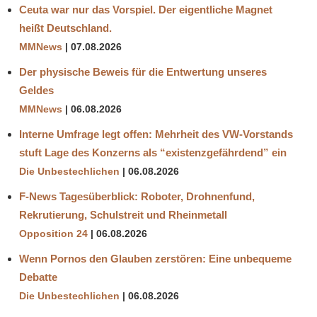
OMERTA
Ceuta war nur das Vorspiel. Der eigentliche Magnet
PANDEMIE
heißt Deutschland.
PROF.
MMNews
07.08.2026
DR.
Der physische Beweis für die Entwertung unseres
STREEK
Geldes
SELBSTMORD
MMNews
06.08.2026
Interne Umfrage legt offen: Mehrheit des VW-Vorstands
stuft Lage des Konzerns als “existenzgefährdend” ein
Die Unbestechlichen
06.08.2026
F-News Tagesüberblick: Roboter, Drohnenfund,
Rekrutierung, Schulstreit und Rheinmetall
Opposition 24
06.08.2026
Wenn Pornos den Glauben zerstören: Eine unbequeme
Debatte
Die Unbestechlichen
06.08.2026