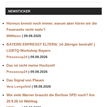
BLACK
NEWSTICKER
COMMUNITIES
PLÜNDERUNG
Hormus brennt noch immer, warum aber hören wir die
SCHEIBEN
Feuerwehr nicht mehr?
SCHERBEN
MMNews
09.08.2026
SUPERMARKT
BAYERN ERPRESST ELTERN: 14-Jähriger bestraft! |
USA
LGBTQ-Workshop Bayern
ZERSTÖRUNG
Pressecop24
09.08.2026
Das ist nicht meine Hochzeit!
Pressecop24
09.08.2026
Das Signal von Plauen
Vera Lengsfeld
09.08.2026
Wie viele Warner braucht die Berliner SPD noch? Am
20.9.26 ist Wahltag.