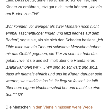
Lauf. Dass Leute, denen es schon so schwer fiel, ihre
Kinder zu ernähren, jetzt gar nicht mehr können.
„Ich bin
am Boden zerstört!“
„Wir konnten vor weniger als zwei Monaten noch nicht
einmal Taschentücher finden und jetzt liegt es auf dem
Boden“,
sagte sie, als sie sich den Schaden besieht.
„Ich
fühle mich wie ein Tier und schwarze Menschen haben
mir das Gefühl gegeben, ein Tier zu sein.
Ihr habt das
getan! „
weint sie und schimpft über die Randalierer:
„Dafür kämpfen wir ?… Wir sind so schwarz und stolz,
dass wir niemals ehrlich und uns im Klaren darüber sein
werden, was wirklich los ist.
Ihr liegt so falsch! Ihr fallt
über eure eigene Nachbarschaft her und macht so eine
Sch*** !?!“
Die Menschen
in den Vierteln müssen weite Wege