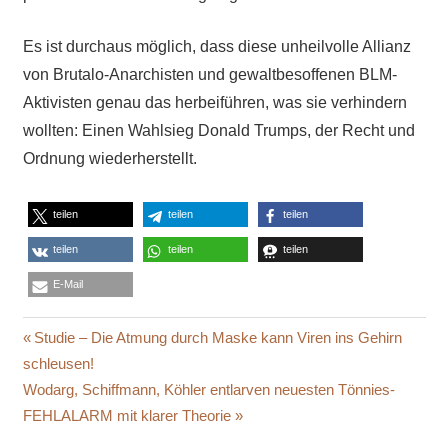
Es ist durchaus möglich, dass diese unheilvolle Allianz
von Brutalo-Anarchisten und gewaltbesoffenen BLM-
Aktivisten genau das herbeiführen, was sie verhindern
wollten: Einen Wahlsieg Donald Trumps, der Recht und
Ordnung wiederherstellt.
teilen
teilen
teilen
teilen
teilen
teilen
E-Mail
ANTIFA
Beitragsnavigation
Vorheriger
Studie – Die Atmung durch Maske kann Viren ins Gehirn
ARME
Beitrag:
schleusen!
SCHWARZE
Nächster
Wodarg, Schiffmann, Köhler entlarven neuesten Tönnies-
GEMEINDEN
Beitrag:
FEHLALARM mit klarer Theorie
BIER-
PONG