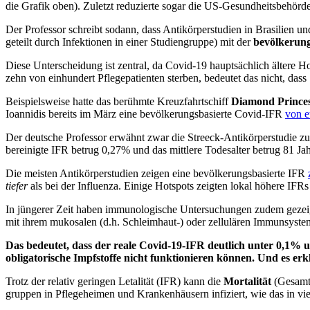
die Grafik oben). Zuletzt reduzierte sogar die US-Gesund­heits­beh
Der Professor schreibt sodann, dass Antikörperstudien in Brasilien 
geteilt durch Infektionen in einer Studiengruppe) mit der
bevölkerung
Diese Unterscheidung ist zentral, da Covid-19 hauptsächlich ältere Ho
zehn von einhundert Pflegepatienten sterben, bedeutet das nicht, da
Beispielsweise hatte das berühmte Kreuzfahrtschiff
Diamond Prince
Ioannidis bereits im März eine bevölkerungs­basierte Covid-IFR
von 
Der deutsche Professor erwähnt zwar die Streeck-Antikörperstudie zu
bereinigte IFR betrug 0,27% und das mittlere Todesalter betrug 81 Jah
Die meisten Antikörperstudien zeigen eine bevölkerungsbasierte IFR
tiefer
als bei der Influenza. Einige Hotspots zeigten lokal höhere IF
In jüngerer Zeit haben immunologische Untersuchungen zudem gezeigt
mit ihrem mukosalen (d.h. Schleimhaut-) oder zellulären Immunsystem
Das bedeutet, dass der reale Covid-19-IFR deutlich unter 0,1% 
obligatorische Impfstoffe nicht funktionieren können. Und es e
Trotz der relativ geringen Letalität (IFR) kann die
Mortalität
(Gesamtz
gruppen in Pflegeheimen und Krankenhäusern infiziert, wie das in viel