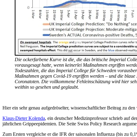
Die ockerfarbene Kurve ist die, die das britische Imperial Col
vorausgesagt hatte, wenn keinerlei Maßnahmen ergriffen werde
Todeszahlen, die das Imperial College für Schweden vorausbe
Maßnahmen gegen Covid-19 ergriffen werden – und die blaue Ku
Coronatoten. Die vollkommene Fehleinschätzung wird hier sehr
weithin so gesehen und geglaubt.
Hier ein sehr genau aufgedröselter, wissenschaftlicher Beitrag zu d
Klaus-Dieter Kolenda
, ein deutscher Medizinprofessor schrieb auf der
jährlichen Grippeepidemien. Die Seite Swiss Policy Research argumen
Zum Ersten vergleiche er die IFR der saisonalen Influenza (bis zu 0,