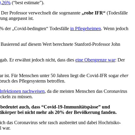
 0,26%
(“best estimate”).
 Der Professor verwechselt die sogenannte
„rohe IFR“
(Todesfälle
rung angepasst ist.
 80% der „Covid-bedingten“ Todesfälle
in Pflegeheimen
. Wenn jedoch
 Basierend auf diesem Wert berechnete Stanford-Professor John
gab. Er erwähnt jedoch nicht, dass dies
eine Obergrenze war
: Der
ar ist. Für Menschen unter 50 Jahren liegt die Covid-IFR sogar
eher
bruch des Pflegesystems betroffen.
Infektionen nachweisen
, da die meisten Menschen das Coronavirus
ickeln zu müssen.
as bedeutet auch, dass “Covid-19-Immunitätspässe” und
tikörper bei nicht mehr als 20% der Bevölkerung fanden.
ch das Coronavirus sehr rasch ausbreitet und dabei Hoch­risiko­
l war.