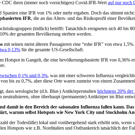
örde CDC ihren (immer noch vorsichtigen) Covid-IFR-Wert
auf nur noch
und Spanien eine IFR von 1% oder mehr ergaben.
Doch das stimmt nicht:
s­basierten IFR
, die an das Alters- und das Risikoprofil einer Bevölke
chrisikogruppen (tödlich) betrifft: Tatsächlich ereigneten sich 40 bis
ss 10% der gesamten Bevölkerung sterben werden.
ss
mit seinen meist älteren Passagieren eine “rohe IFR” von etwa 1,5%.
etwa 0,13%
für die gesamte US-Gesellschaft.
m Hotspot in Gangelt, die eine bevölkerungsbasierte IFR von 0,36% er
re.
zwischen 0,1% und 0,3%
, was mit einer schweren Influenza vergleichb
Rs von bis zu 0,7%, aber diese Orte waren zumeist von einem Zusammen
, dass serologische (d.h. Blut-) Antikörperstudien
höchstens 20% der 
 neutralisieren, ohne überhaupt (permanente) Antikörper im Blut entw
und damit in den Bereich der saisonalen Influenza fallen kann. D
rklärt, warum selbst Hotspots wie New York City und Stockholm An
ahl der Todesfälle) lokal und vorübergehend stark erhöht sein, wenn si
en Hotspots wie z.B. Norditalien und Ostfrankreich tatsächlich der Fal