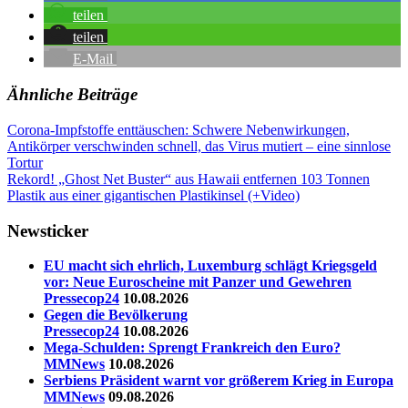
teilen
teilen
E-Mail
Ähnliche Beiträge
Beitragsnavigation
Vorheriger
01.
Corona-Impfstoffe enttäuschen: Schwere Nebenwirkungen,
Beitrag:
August
Antikörper verschwinden schnell, das Virus mutiert – eine sinnlose
Alexanderplatz
Berlin
Brandenburger
Tor
Tortur
Das
Nächster
Ende
Rekord! „Ghost Net Buster“ aus Hawaii entfernen 103 Tonnen
Beitrag:
der
Plastik aus einer gigantischen Plastikinsel (+Video)
Pandemie
Demo
Demonstration
Nicht
ohne
Newsticker
uns
Querdenken
Straße
des
EU macht sich ehrlich, Luxemburg schlägt Kriegsgeld
17.
vor: Neue Euroscheine mit Panzer und Gewehren
Juni
TAg
Pressecop24
10.08.2026
der
Gegen die Bevölkerung
Freiheit
Pressecop24
10.08.2026
Mega-Schulden: Sprengt Frankreich den Euro?
MMNews
10.08.2026
Serbiens Präsident warnt vor größerem Krieg in Europa
MMNews
09.08.2026