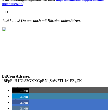
unterstuetzen/
+++
Jetzt kannst Du uns auch mit Bitcoins unterstützen.
BitCoin Adresse:
18FpEnH1Dh83GXXGpRNqSoW5TL1z1PZgZK
teilen
teilen
teilen
teilen