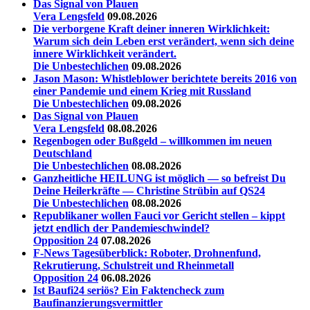
Das Signal von Plauen
Vera Lengsfeld
09.08.2026
Die verborgene Kraft deiner inneren Wirklichkeit:
Warum sich dein Leben erst verändert, wenn sich deine
innere Wirklichkeit verändert.
Die Unbestechlichen
09.08.2026
Jason Mason: Whistleblower berichtete bereits 2016 von
einer Pandemie und einem Krieg mit Russland
Die Unbestechlichen
09.08.2026
Das Signal von Plauen
Vera Lengsfeld
08.08.2026
Regenbogen oder Bußgeld – willkommen im neuen
Deutschland
Die Unbestechlichen
08.08.2026
Ganzheitliche HEILUNG ist möglich — so befreist Du
Deine Heilerkräfte — Christine Strübin auf QS24
Die Unbestechlichen
08.08.2026
Republikaner wollen Fauci vor Gericht stellen – kippt
jetzt endlich der Pandemieschwindel?
Opposition 24
07.08.2026
F-News Tagesüberblick: Roboter, Drohnenfund,
Rekrutierung, Schulstreit und Rheinmetall
Opposition 24
06.08.2026
Ist Baufi24 seriös? Ein Faktencheck zum
Baufinanzierungsvermittler