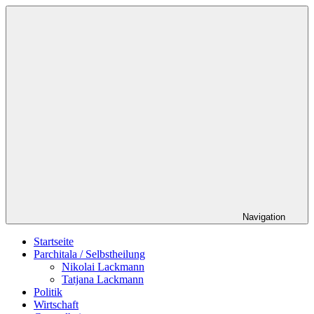
Zum
Schildverlag
Inhalt
springen
Navigation
Startseite
Parchitala / Selbstheilung
Nikolai Lackmann
Tatjana Lackmann
Politik
Wirtschaft