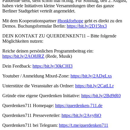
Pandemie steht, steht schon mal richtig. Für Sonntag, den 2. August,
haben viele Initiativen kleine Versammlungen über das ganze
Berliner Stadtgebiet verteilt angemeldet.
Mit dem Kooperationspartner
#honkforhope
geht es direkt zu den
Demos. Buchungsformular Berlin:
https://bit.ly/2D15bx3
DEIN KONTAKT ZU QUERDENKEN711 – Bitte folgende
Möglichkeiten nutzen:
Reiche deinen persönlichen Programmbeitrag ein:
https://bit.ly/2AO8JRZ
(Rede, Musik)
Dein Feedback:
https://bit.ly/30kCHI3
Youtuber / Anmeldung Mixed-Zone:
https://bit.ly/2ADgLxs
Unterstütze die Veranstalter als Ordner:
https://bit.ly/2CatLLr
Gründe eine eigene Querdenken Initiative:
https://bit.ly/2Bd9tR0
Querdenken711 Homepage:
https://querdenken-711.de
Querdenken711 Presseverteiler:
https://bit.ly/2Ayy8iO
Querdenken711 bei Telegram:
https://t.me/querdenken711