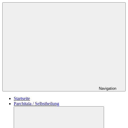
Zum
Schildverlag
Inhalt
springen
Navigation
Startseite
Parchitala / Selbstheilung
Untermenü
öffnen