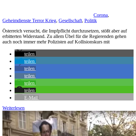
Corona
,
Geheimdienste Terror Krieg
,
Gesellschaft
,
Politik
Österreich versucht, die Impfpflicht durchzusetzen, stößt aber auf
erbitterten Widerstand. Zu allem Übel für die Regierenden gehen
auch noch immer mehr Polizisten auf Kollisionskurs mit
teilen
teilen
teilen
teilen
teilen
teilen
E-Mail
Weiterlesen