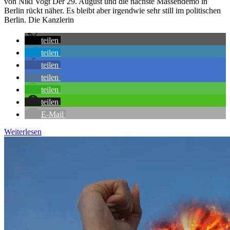
von Niki Vogt Der 29. August und die nächste Massendemo in
Berlin rückt näher. Es bleibt aber irgendwie sehr still im politischen
Berlin. Die Kanzlerin
teilen
teilen
teilen
teilen
teilen
teilen
E-Mail
Weiterlesen