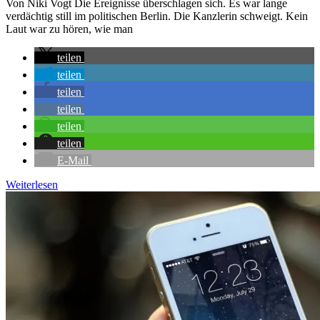
Von Niki Vogt Die Ereignisse überschlagen sich. Es war lange
verdächtig still im politischen Berlin. Die Kanzlerin schweigt. Kein
Laut war zu hören, wie man
teilen
teilen
teilen
teilen
teilen
teilen
E-Mail
Weiterlesen