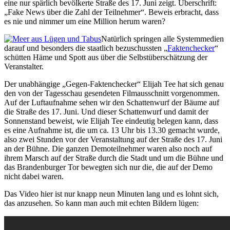
eine nur spärlich bevölkerte Straße des 17. Juni zeigt. Überschrift:
„Fake News über die Zahl der Teilnehmer“. Beweis erbracht, dass
es nie und nimmer um eine Million herum waren?
Natürlich springen alle Systemmedien
darauf und besonders die staatlich bezuschussten „
Faktenchecker
“
schütten Häme und Spott aus über die Selbstüberschätzung der
Veranstalter.
Der unabhängige „Gegen-Faktenchecker“ Elijah Tee hat sich genau
den von der Tagesschau gesendeten Filmausschnitt vorgenommen.
Auf der Luftaufnahme sehen wir den Schattenwurf der Bäume auf
die Straße des 17. Juni. Und dieser Schattenwurf und damit
der
Sonnenstand
beweist, wie Elijah Tee eindeutig belegen kann, dass
es eine Aufnahme ist, die um ca. 13 Uhr bis 13.30 gemacht wurde,
also zwei Stunden vor der Veranstaltung auf der Straße des 17. Juni
an der Bühne. Die ganzen Demoteilnehmer waren also noch auf
ihrem Marsch auf der Straße durch die Stadt und um die Bühne und
das Brandenburger Tor bewegten sich nur die, die auf der Demo
nicht dabei waren.
Das Video hier ist nur knapp neun Minuten lang und es lohnt sich,
das anzusehen. So kann man auch mit echten Bildern lügen: