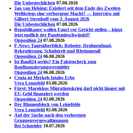
Die Unbestechlichen
07.08.2026
Jan van Helsing: Existiert seit dem Ende des Zweiten
Weltkriegs eine verborgene Macht? — Interview mit
Gilbert Sternhoff vom 3. August 2026
Die Unbestechlichen
07.08.2026
Republikaner wollen Fauci vor Gericht stellen – kippt
jetzt endlich der Pandemieschwindel?
Opposition 24
07.08.2026
F-News Tagesüberblick: Roboter, Drohnenfund,
Rekrutierung, Schulstreit und Rheinmetall
Opposition 24
06.08.2026
Ist Baufi24 seriös? Ein Faktencheck zum
Baufinanzierungsvermittler
Opposition 24
06.08.2026
Ceuta ist Merkels fatales Erbe
Vera Lengsfeld
03.08.2026
Fürst: Marokkos Migrationskrieg darf nicht länger mit
EU-Geld finanziert werden
Opposition 24
02.08.2026
Der Blumenblock von Leinefelde
Vera Lengsfeld
02.08.2026
Auf der Suche nach den verlorenen
Gruppenvergewaltigungen
Bei Schneider
10.07.2026