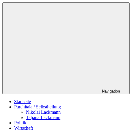
Zum
Schildverlag
Inhalt
springen
Navigation
Startseite
Parchitala / Selbstheilung
Nikolai Lackmann
Tatjana Lackmann
Politik
Wirtschaft