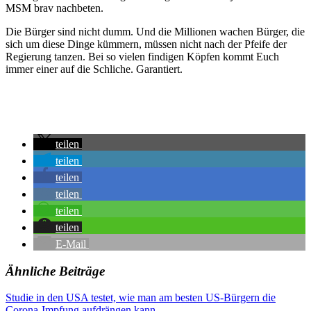
MSM brav nachbeten.
Die Bürger sind nicht dumm. Und die Millionen wachen Bürger, die
sich um diese Dinge kümmern, müssen nicht nach der Pfeife der
Regierung tanzen. Bei so vielen findigen Köpfen kommt Euch
immer einer auf die Schliche. Garantiert.
teilen
teilen
teilen
teilen
teilen
teilen
E-Mail
Ähnliche Beiträge
Beitragsnavigation
Vorheriger
Demo
Studie in den USA testet, wie man am besten US-Bürgern die
Beitrag:
Berlin
Corona-Impfung aufdrängen kann
Elijah