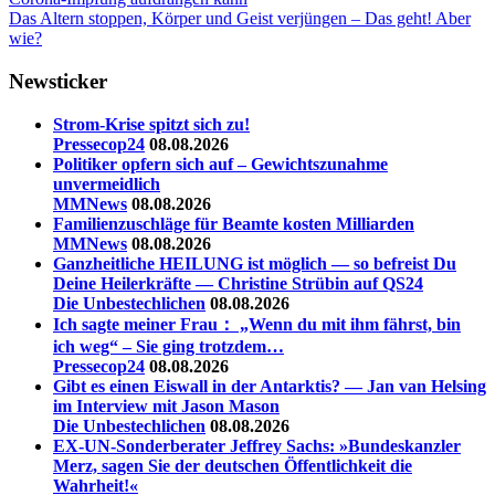
Nächster
Tee
Das Altern stoppen, Körper und Geist verjüngen – Das geht! Aber
Faktenchecker
Fotos
Lügen
Manipulation
Schatten
Sonnenstand
Tage
Beitrag:
wie?
Newsticker
Strom-Krise spitzt sich zu!
Pressecop24
08.08.2026
Politiker opfern sich auf – Gewichtszunahme
unvermeidlich
MMNews
08.08.2026
Familienzuschläge für Beamte kosten Milliarden
MMNews
08.08.2026
Ganzheitliche HEILUNG ist möglich — so befreist Du
Deine Heilerkräfte — Christine Strübin auf QS24
Die Unbestechlichen
08.08.2026
Ich sagte meiner Frau： „Wenn du mit ihm fährst, bin
ich weg“ – Sie ging trotzdem…
Pressecop24
08.08.2026
Gibt es einen Eiswall in der Antarktis? — Jan van Helsing
im Interview mit Jason Mason
Die Unbestechlichen
08.08.2026
EX-UN-Sonderberater Jeffrey Sachs: »Bundeskanzler
Merz, sagen Sie der deutschen Öffentlichkeit die
Wahrheit!«