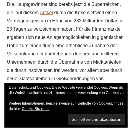
Die Hauptgewinner sind bereits jetzt die Superreichen,
die laut diesem
Artikel
durch die Krise weltweit einen
Vermögensgewinn in Höhe von 283 Milliarden Dollar in
23 Tagen zu verzeichnen haben. Für die Finanzmärkte
ergeben sich neue Anlagemöglichkeiten in gigantischer
Höhe zum einen durch eine erhebliche Zunahme der
Verschuldung der überlebenden kleinen und mittleren
Unternehmen, durch die Übernahme von Marktanteilen,
die durch Insolvenzen frei werden, vor allem aber durch
neue Staatsanleihen in Größenordnungen von
wahrscheinlich mittleren zweistelligen Billionenbeträgen
Datenschutz und Cookies: Diese Website verwendet Cookies. Wenn du
die Website weiterhin nutzt, stimmst du der Verwendung von Cookies zu.
weltweit. Allein für Deutschland beträgt die geplante
Neuverschuldung und Übernahme von Bürgschaften
Weitere Informationen, beispielsweise zur Kontrolle von Cookies, findest
du hier:
Cookie-Richtlinie
laut
Welt
-Redaktion am 26. März 1,35 Billionen Euro, für
die EU sind es
9,2 Billionen
.