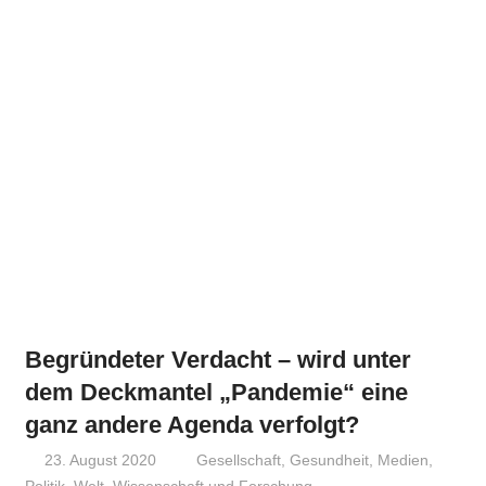
Begründeter Verdacht – wird unter
dem Deckmantel „Pandemie“ eine
ganz andere Agenda verfolgt?
23. August 2020
Niki Vogt
Gesellschaft
,
Gesundheit
,
Medien
,