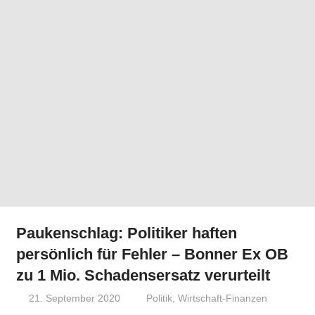
Paukenschlag: Politiker haften
persönlich für Fehler – Bonner Ex OB
zu 1 Mio. Schadensersatz verurteilt
21. September 2020
Niki Vogt
Politik
,
Wirtschaft-Finanzen