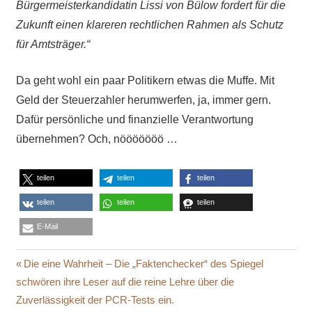
Bürgermeisterkandidatin Lissi von Bülow fordert für die
Zukunft einen klareren rechtlichen Rahmen als Schutz
für Amtsträger.“
Da geht wohl ein paar Politikern etwas die Muffe. Mit
Geld der Steuerzahler herumwerfen, ja, immer gern.
Dafür persönliche und finanzielle Verantwortung
übernehmen? Och, nööööööö …
teilen
teilen
teilen
teilen
teilen
teilen
E-Mail
BÄRBEL
Beitragsnavigation
Vorheriger
Die eine Wahrheit – Die „Faktenchecker“ des Spiegel
DIECKMANN
Beitrag:
schwören ihre Leser auf die reine Lehre über die
BAUSTOPP
Zuverlässigkeit der PCR-Tests ein.
BERATER