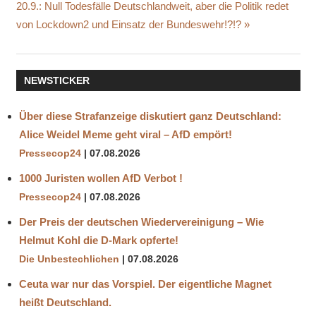
Nächster
20.9.: Null Todesfälle Deutschlandweit, aber die Politik redet
BESTECHUNG
Beitrag:
von Lockdown2 und Einsatz der Bundeswehr!?!?
BONN
WCCB
GROBE
NEWSTICKER
FAHRLÄSSIGKEIT
HAFTUNG
Über diese Strafanzeige diskutiert ganz Deutschland:
HYUNDAI
Alice Weidel Meme geht viral – AfD empört!
INSOLVENZ
Pressecop24
07.08.2026
KONGRESSZENTRUM
1000 Juristen wollen AfD Verbot !
SCHADENSERSATZ
Pressecop24
07.08.2026
1 MILLION
Der Preis der deutschen Wiedervereinigung – Wie
SKANDAL
Helmut Kohl die D‑Mark opferte!
SMI
Die Unbestechlichen
07.08.2026
Ceuta war nur das Vorspiel. Der eigentliche Magnet
heißt Deutschland.