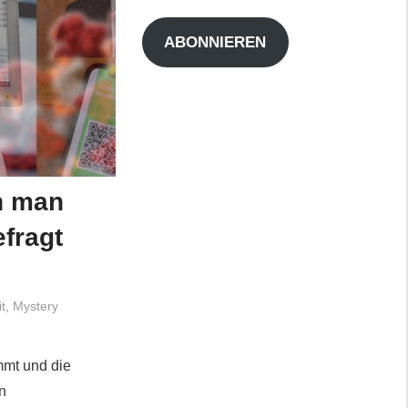
Adresse
ABONNIEREN
n man
efragt
t
,
Mystery
mmt und die
n