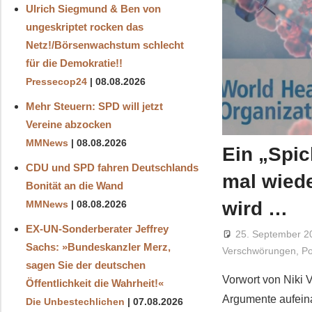
Ulrich Siegmund & Ben von
ungeskriptet rocken das
Netz!/Börsenwachstum schlecht
für die Demokratie!!
Pressecop24
08.08.2026
Mehr Steuern: SPD will jetzt
Vereine abzocken
MMNews
08.08.2026
Ein „Spic
CDU und SPD fahren Deutschlands
mal wiede
Bonität an die Wand
wird …
MMNews
08.08.2026
EX-UN-Sonderberater Jeffrey
25. September 2
Sachs: »Bundeskanzler Merz,
Verschwörungen
,
Po
sagen Sie der deutschen
Vorwort von Niki 
Öffentlichkeit die Wahrheit!«
Argumente aufeina
Die Unbestechlichen
07.08.2026