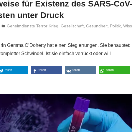
eise für Existenz des SARS-CoV-
sten unter Druck
Niki Vogt
Geheimdienste Terror Krieg
,
Gesellschaft
,
Gesundheit
,
Politik
,
Wiss
 Irin Gemma O’Doherty hat einen Sieg errungen. Sie behauptet:
ompletter Schwindel. Ist sie einfach verrückt oder will
teilen
teilen
teilen
teilen