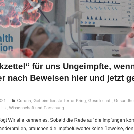
kzettel“ für uns Ungeimpfte, wen
r nach Beweisen hier und jetzt g
021
Niki Vogt
Corona
,
Geheimdienste Terror Krieg
,
Gesellschaft
,
Gesundhei
litik
,
Wissenschaft und Forschung
Vogt Wir alle kennen es. Sobald die Rede auf die Impfungen ko
nderprallen, brauchen die Impfbefürworter keine Beweise, den