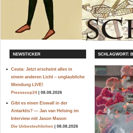
NEWSTICKER
SCHLAGWORT:
Ceuta: Jetzt erscheint alles in
einem anderen Licht – unglaubliche
Wendung LIVE!
Pressecop24
08.08.2026
Gibt es einen Eiswall in der
Antarktis? — Jan van Helsing im
Interview mit Jason Mason
Die Unbestechlichen
08.08.2026