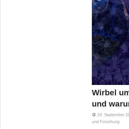
Wirbel um
und waru
19. September 2
und Forschung