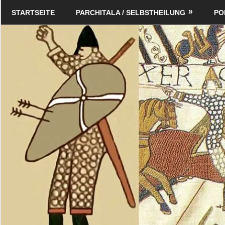
Zum
Schildverlag
STARTSEITE
PARCHITALA / SELBSTHEILUNG
PO
Inhalt
springen