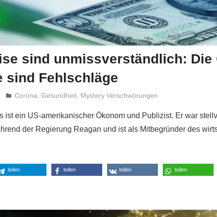
se sind unmissverständlich: Die
e sind Fehlschläge
Niki Vogt
Corona
,
Gesundheit
,
Mystery Verschwörungen
s ist ein US-amerikanischer Ökonom und Publizist. Er war stellv
hrend der Regierung Reagan und ist als Mitbegründer des wirts
teilen
teilen
teilen
teilen