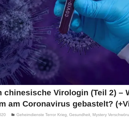
 chinesische Virologin (Teil 2) – 
m am Coronavirus gebastelt? (+V
020
Niki Vogt
Geheimdienste Terror Krieg
,
Gesundheit
,
Mystery Verschwör