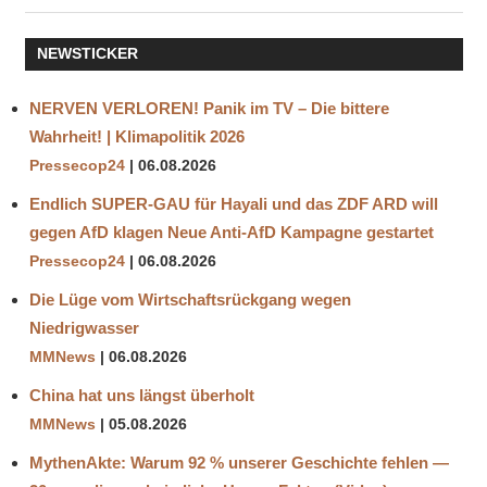
MAXIMUM
GRAND
NEWSTICKER
MINIMUM
KLIMAFLÜCHTLINGE
NERVEN VERLOREN! Panik im TV – Die bittere
MISSERNTEN
Wahrheit! | Klimapolitik 2026
SONNE
Pressecop24
06.08.2026
VERDUNKELN
Endlich SUPER-GAU für Hayali und das ZDF ARD will
VÖLKERWANDERUNG
gegen AfD klagen Neue Anti-AfD Kampagne gestartet
Pressecop24
06.08.2026
Die Lüge vom Wirtschaftsrückgang wegen
Niedrigwasser
MMNews
06.08.2026
China hat uns längst überholt
MMNews
05.08.2026
MythenAkte: Warum 92 % unserer Geschichte fehlen —