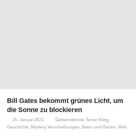
Bill Gates bekommt grünes Licht, um
die Sonne zu blockieren
25. Januar 2021
Niki Vogt
Geheimdienste Terror Krieg
,
Geschichte
,
Mystery Verschwörungen
,
Natur und Garten
,
Welt