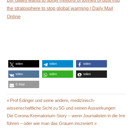
Bill Gates wants to spray millions of tonnes of dust into
the stratosphere to stop global warming | Daily Mail
Online
teilen
teilen
teilen
teilen
teilen
teilen
E-Mail
BILL
Beitragsnavigation
Vorheriger
Prof Edinger und seine andere, medizinisch-
GATES
Beitrag:
wissenschaftliche Sicht zu 5G und seinen Auswirkungen
EISZEIT
Nächster
Die Corona-Krematorium-Story – wenn Journalisten in die Irre
GLETSCHER
Beitrag:
führen – oder wie man das Grauen inszeniert
GRAND