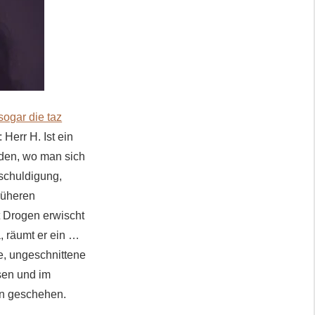
sogar die taz
 Herr H. Ist ein
rden, wo man sich
schuldigung,
rüheren
it Drogen erwischt
a, räumt er ein …
te, ungeschnittene
sen und im
en geschehen.