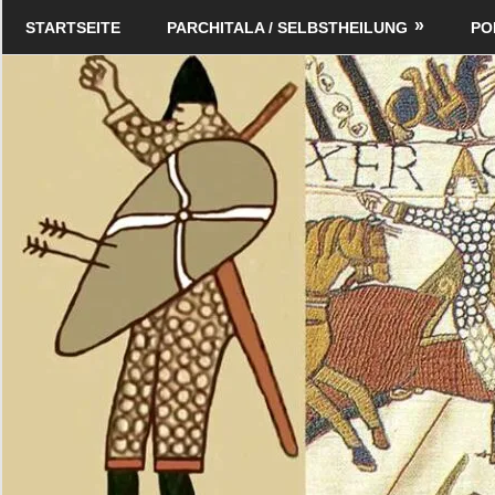
Zum
Schildverlag
STARTSEITE
PARCHITALA / SELBSTHEILUNG
PO
Inhalt
springen