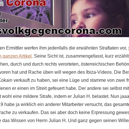
en Ermittler werfen ihm jedenfalls die erwähnten Straftaten vor,
 ganzen Artikel
. Seine Sicht ist, zusammengefasst, kurz erzählt:
schen, durch und durch rechts verorteten, österreichischen Behö
oren hat und Rache üben will wegen des Ibiza-Videos. Die Be
Kokain verkauft zu haben, sei eine Lüge und stamme von zwei f
denen er einen im Streit gefeuert habe. Der andere sei selbst m
 wohl eine mildere Strafe, indem er Julian H. belastet. Nun jaa
19 habe ja wirklich ein anderer Mitarbeiter versucht, das gesam
rache zu verkaufen. Das sei aber doch keine Erpressung gewe
e das Wissen von Herrn Julian H. Und ganz gegen seinen Will