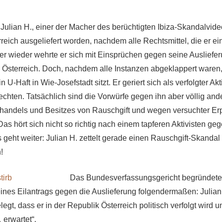
 Julian H., einer der Macher des berüchtigten Ibiza-Skandalvideo
eich ausgeliefert worden, nachdem alle Rechtsmittel, die er ein
mer wieder wehrte er sich mit Einsprüchen gegen seine Ausliefe
Österreich. Doch, nachdem alle Instanzen abgeklappert waren,
 U-Haft in Wie-Josefstadt sitzt. Er geriert sich als verfolgter Ak
chten. Tatsächlich sind die Vorwürfe gegen ihn aber völlig ander
handels und Besitzes von Rauschgift und wegen versuchter Er
as hört sich nicht so richtig nach einem tapferen Aktivisten ge
s geht weiter: Julian H. zettelt gerade einen Rauschgift-Skanda
!
Das Bundesverfassungsgericht begründete
nes Eilantrags gegen die Auslieferung folgendermaßen: Julian 
legt, dass er in der Republik Österreich politisch verfolgt wird u
 erwartet“.