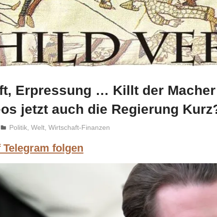
t, Erpressung … Killt der Macher
eos jetzt auch die Regierung Kurz
Niki Vogt
Politik
,
Welt
,
Wirtschaft-Finanzen
f Telegram folgen