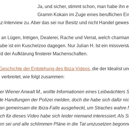
Ja, und sicher, stimmt schon, man habe ihn e
Gramm Kokain im Zuge eines beruflichen Ein
taz-Interview zu. Aber das sei nur Besitz und nicht Handel gewe
 an Lügen, Intrigen, Dealerei, Rache und Verrat, welch charman
be ist ein Kuschelzoo dagegen. Nur Julian H. Ist ein missvers
ld der Aufklärung finsterer Machenschaften.
 Geschichte der Entstehung des Ibiza-Videos,
die der Idealist u
 verbreitet, wie folgt zusammen:
er Wiener Anwalt M., wollte Informationen eines Leibwächters 
e Handlungen der Polizei melden, doch die habe sich dafür nicht
an gemeinsam die Ibiza-Falle ausgeheckt, um Straches wahre 
ch für dieses Video habe sich leider niemand interessiert. Als S
n sei und alle schlimmen Pläne in die Tat umzusetzen begonn