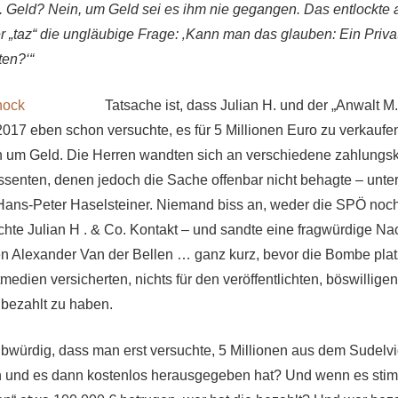
. Geld? Nein, um Geld sei es ihm nie gegangen. Das entlockte
er „taz“ die ungläubige Frage: ‚Kann man das glauben: Ein Priva
ten?‘“
Tatsache ist, dass Julian H. und der „Anwalt 
2017 eben schon versuchte, es für 5 Millionen Euro zu verkaufen
ch um Geld. Die Herren wandten sich an verschiedene zahlungskr
essenten, denen jedoch die Sache offenbar nicht behagte – unt
ans-Peter Haselsteiner. Niemand biss an, weder die SPÖ noc
hte Julian H . & Co. Kontakt – und sandte eine fragwürdige Na
 Alexander Van der Bellen … ganz kurz, bevor die Bombe plat
medien versicherten, nichts für den veröffentlichten, böswillige
bezahlt zu haben.
laubwürdig, dass man erst versuchte, 5 Millionen aus dem Sudelv
 und es dann kostenlos herausgegeben hat? Und wenn es stim