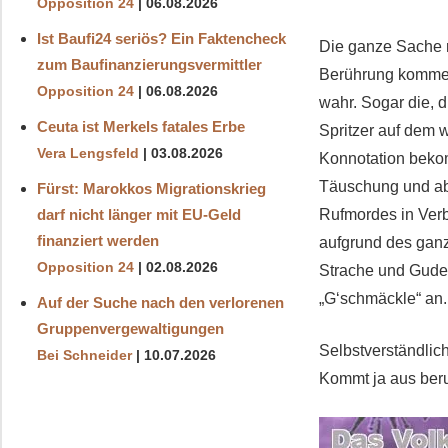
Opposition 24
06.08.2026
Ist Baufi24 seriös? Ein Faktencheck
Die ganze Sache ru
zum Baufinanzierungsvermittler
Berührung kommen.
Opposition 24
06.08.2026
wahr. Sogar die, d
Ceuta ist Merkels fatales Erbe
Spritzer auf dem 
Vera Lengsfeld
03.08.2026
Konnotation bekom
Täuschung und ab
Fürst: Marokkos Migrationskrieg
darf nicht länger mit EU-Geld
Rufmordes in Verb
finanziert werden
aufgrund des ganz
Opposition 24
02.08.2026
Strache und Guden
„G‘schmäckle“ an.
Auf der Suche nach den verlorenen
Gruppenvergewaltigungen
Selbstverständlic
Bei Schneider
10.07.2026
Kommt ja aus ber