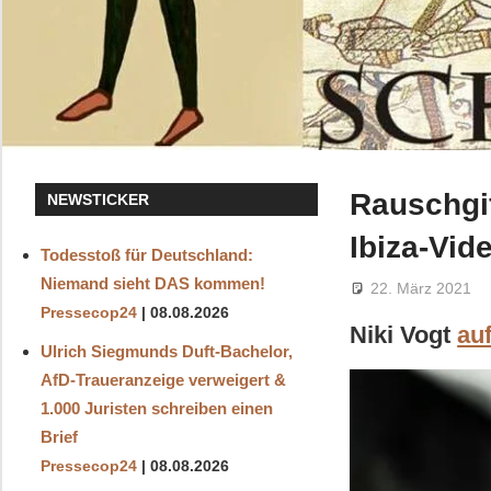
Rauschgif
NEWSTICKER
Ibiza-Vid
Todesstoß für Deutschland:
Niemand sieht DAS kommen!
22. März 2021
Pressecop24
08.08.2026
Niki Vogt
au
Ulrich Siegmunds Duft-Bachelor,
AfD-Traueranzeige verweigert &
1.000 Juristen schreiben einen
Brief
Pressecop24
08.08.2026