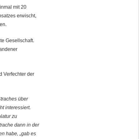
inmal mit 20
satzes erwischt,
sen.
te Gesellschaft.
tandener
nd Verfechter der
Straches über
 interessiert.
Natur zu
trache dann in der
en habe, „gab es