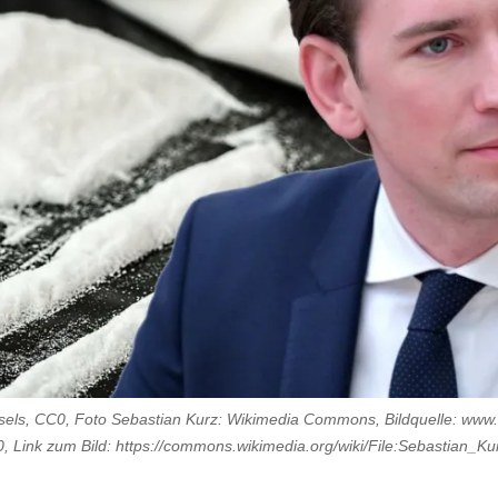
qsels, CC0, Foto Sebastian Kurz: Wikimedia Commons, Bildquelle: www.
0, Link zum Bild: https://commons.wikimedia.org/wiki/File:Sebastian_K