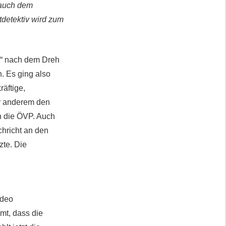
 auch dem
tdetektiv wird zum
M.“ nach dem Dreh
. Es ging also
äftige,
er anderem den
h die ÖVP. Auch
chricht an den
zte. Die
n
ideo
mt, dass die