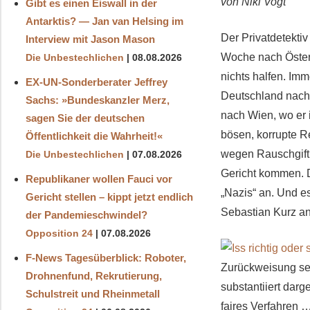
von Niki Vogt
Gibt es einen Eiswall in der
Antarktis? — Jan van Helsing im
Der Privatdetektiv
Interview mit Jason Mason
Woche nach Österr
Die Unbestechlichen
08.08.2026
nichts halfen. Im
EX-UN-Sonderberater Jeffrey
Deutschland nach 
Sachs: »Bundeskanzler Merz,
nach Wien, wo er in
sagen Sie der deutschen
bösen, korrupte Re
Öffentlichkeit die Wahrheit!«
wegen Rauschgift
Die Unbestechlichen
07.08.2026
Gericht kommen. D
Republikaner wollen Fauci vor
„Nazis“ an. Und e
Gericht stellen – kippt jetzt endlich
Sebastian Kurz an
der Pandemieschwindel?
Opposition 24
07.08.2026
F-News Tagesüberblick: Roboter,
Zurückweisung sei
Drohnenfund, Rekrutierung,
substantiiert darge
Schulstreit und Rheinmetall
faires Verfahren …