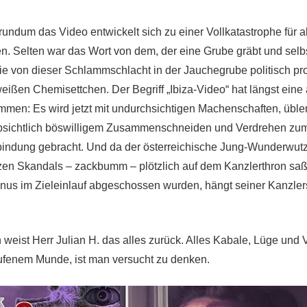
ndum das Video entwickelt sich zu einer Vollkatastrophe für all
 Selten war das Wort von dem, der eine Grube gräbt und selbst
ie von dieser Schlammschlacht in der Jauchegrube politisch pro
weißen Chemisettchen. Der Begriff „Ibiza-Video“ hat längst eine
men: Es wird jetzt mit undurchsichtigen Machenschaften, üblen
sichtlich böswilligem Zusammenschneiden und Verdrehen zu
indung gebracht. Und da der österreichische Jung-Wunderwutz
en Skandals – zackbumm – plötzlich auf dem Kanzlerthron saß,
us im Zieleinlauf abgeschossen wurden, hängt seiner Kanzler
h weist Herr Julian H. das alles zurück. Alles Kabale, Lüge und
ufenem Munde, ist man versucht zu denken.