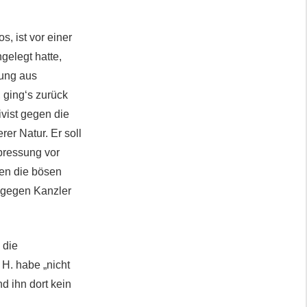
s, ist vor einer
gelegt hatte,
rung aus
 ging‘s zurück
tivist gegen die
er Natur. Er soll
pressung vor
gen die bösen
l gegen Kanzler
 die
H. habe „nicht
nd ihn dort kein