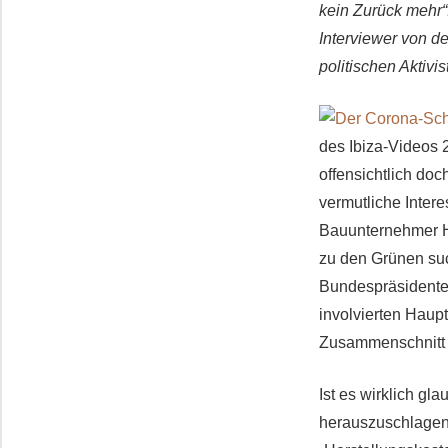
kein Zurück mehr“
Interviewer von d
politischen Aktivis
des Ibiza-Videos 
offensichtlich do
vermutliche Inter
Bauunternehmer H
zu den Grünen suc
Bundespräsidenten
involvierten Haupt
Zusammenschnitt 
Ist es wirklich g
herauszuschlagen