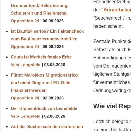
Freiheitsentziehu
Drohnenfund, Rekrutierung,
der
“Bürgerbekä
Schulstreit und Rheinmetall
“Seuchenrecht” in
Opposition 24
06.08.2026
haben scheint.
Ist Baufi24 seriös? Ein Faktencheck
zum Baufinanzierungsvermittler
Zentrale Punkte d
Opposition 24
06.08.2026
Selbst- als auch F
Ceuta ist Merkels fatales Erbe
Entmündigung des 
Vera Lengsfeld
03.08.2026
vom Delinquenten 
täglichen Stuhlgan
Fürst: Marokkos Migrationskrieg
für vermeintliche
darf nicht länger mit EU-Geld
finanziert werden
Ordnungswidrigkei
Opposition 24
02.08.2026
Wie viel Rep
Der Blumenblock von Leinefelde
Vera Lengsfeld
02.08.2026
Letztlich belegt d
Auf der Suche nach den verlorenen
zu einer höchst fr