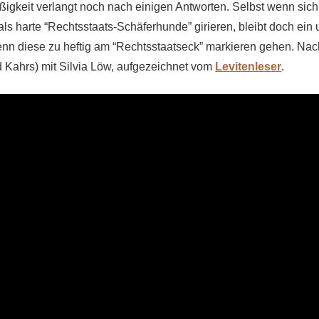
igkeit verlangt noch nach einigen Antworten. Selbst wenn sich
als harte “Rechtsstaats-Schäferhunde” girieren, bleibt doch e
 wenn diese zu heftig am “Rechtsstaatseck” markieren gehen. Na
d Kahrs) mit Silvia Löw, aufgezeichnet vom
Levitenleser
.