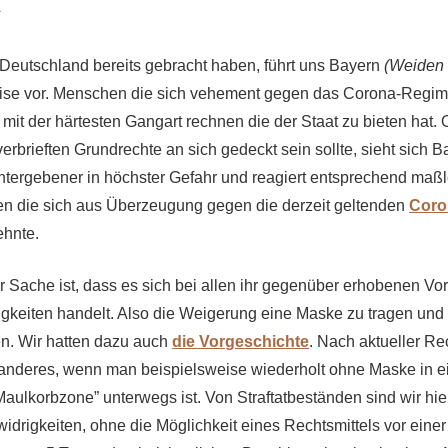
s
n Deutschland bereits gebracht haben, führt uns Bayern
(Weiden 
eise vor. Menschen die sich vehement gegen das Corona-Regi
mit der härtesten Gangart rechnen die der Staat zu bieten hat.
verbrieften Grundrechte an sich gedeckt sein sollte, sieht sich B
ntergebener in höchster Gefahr und reagiert entsprechend ma
en die sich aus Überzeugung gegen die derzeit geltenden
Coro
ehnte.
r Sache ist, dass es sich bei allen ihr gegenüber erhobenen Vo
keiten handelt. Also die Weigerung eine Maske zu tragen und
n. Wir hatten dazu auch
die Vorgeschichte
. Nach aktueller Re
s anderes, wenn man beispielsweise wiederholt ohne Maske in e
ulkorbzone” unterwegs ist. Von Straftatbeständen sind wir hier 
idrigkeiten, ohne die Möglichkeit eines Rechtsmittels vor einer