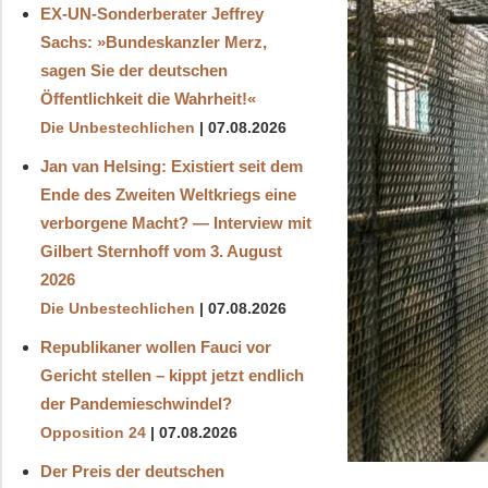
EX-UN-Sonderberater Jeffrey
Sachs: »Bundeskanzler Merz,
sagen Sie der deutschen
Öffentlichkeit die Wahrheit!«
Die Unbestechlichen
07.08.2026
Jan van Helsing: Existiert seit dem
Ende des Zweiten Weltkriegs eine
verborgene Macht? — Interview mit
Gilbert Sternhoff vom 3. August
2026
Die Unbestechlichen
07.08.2026
Republikaner wollen Fauci vor
Gericht stellen – kippt jetzt endlich
der Pandemieschwindel?
Opposition 24
07.08.2026
Der Preis der deutschen