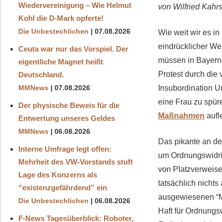
Wiedervereinigung – Wie Helmut
von Wilfried Kahr
Kohl die D‑Mark opferte!
Die Unbestechlichen
07.08.2026
Wie weit wir es i
eindrücklicher W
Ceuta war nur das Vorspiel. Der
müssen in Bayern 
eigentliche Magnet heißt
Protest durch die 
Deutschland.
Insubordination U
MMNews
07.08.2026
eine Frau zu spür
Der physische Beweis für die
Maßnahmen
aufl
Entwertung unseres Geldes
MMNews
06.08.2026
Das pikante an de
Interne Umfrage legt offen:
um Ordnungswidrig
Mehrheit des VW-Vorstands stuft
von Platzverweise
Lage des Konzerns als
tatsächlich nicht
“existenzgefährdend” ein
ausgewiesenen “Ma
Die Unbestechlichen
06.08.2026
Haft für Ordnungsw
F-News Tagesüberblick: Roboter,