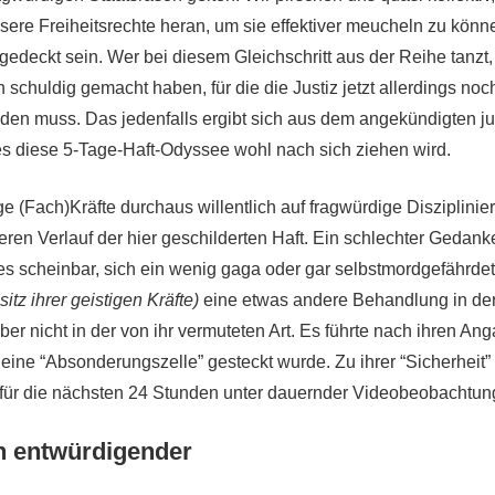
nsere Freiheitsrechte heran, um sie effektiver meucheln zu könne
gedeckt sein. Wer bei diesem Gleichschritt aus der Reihe tanzt,
schuldig gemacht haben, für die die Justiz jetzt allerdings noch
nden muss. Das jedenfalls ergibt sich aus dem angekündigten ju
s diese 5-Tage-Haft-Odyssee wohl nach sich ziehen wird.
ge (Fach)Kräfte durchaus willentlich auf fragwürdige Disziplinie
eren Verlauf der hier geschilderten Haft. Ein schlechter Gedank
es scheinbar, sich ein wenig gaga oder gar selbstmordgefährde
sitz ihrer geistigen Kräfte)
eine etwas andere Behandlung in der 
er nicht in der von ihr vermuteten Art. Es führte nach ihren A
 eine “Absonderungszelle” gesteckt wurde. Zu ihrer “Sicherheit
t, für die nächsten 24 Stunden unter dauernder Videobeobachtun
h entwürdigender