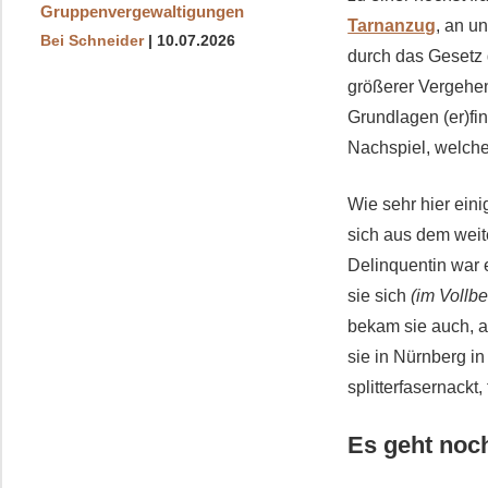
Gruppenvergewaltigungen
Tarnanzug
, an u
Bei Schneider
10.07.2026
durch das Gesetz 
größerer Vergehen 
Grundlagen (er)fi
Nachspiel, welche
Wie sehr hier eini
sich aus dem weit
Delinquentin war 
sie sich
(im Vollbe
bekam sie auch, ab
sie in Nürnberg in
splitterfasernack
Es geht noc