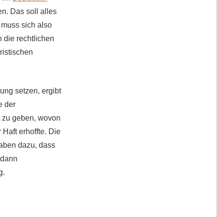
n. Das soll alles
 muss sich also
 die rechtlichen
ristischen
rung setzen, ergibt
e der
t zu geben, wovon
Haft erhoffte. Die
ngaben dazu, dass
” dann
g.