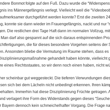
ndere Bonmot folgte auf den Fuß. Dazu wurde die “Widerspenst
is ins Männergefängnis verlegt. Vielleicht weil die “Videobeo
aufmerksamer durchgeführt werden konnte? Erst die zweiten 2
g, konnte sie dann wieder im Frauengefängnis, nackt und nur “
gen. Die restlichen drei Tage Haft dann im normalen Vollzug, mi
. Man darf also gespannt auf die sich daraus entspinnenden Pro
chtfertigungen, die für dieses besondere Vorgehen seitens der 
en. Ansonsten bliebe die Vermutung im Raume stehen, dass es 
e Disziplinierungsmaßnahme gehandelt haben könnte, vielleicht 
 eines Rechtsstaates, so wir denn noch einen haben, nicht wü
erher scheinbar gut weggesteckt. Die tieferen Verwundungen dies
assen sich bei dem Lächeln nicht unbedingt erkennen. Ihren käm
ehalten. Immerhin hat diese Disziplinierung Früchte getragen. A
nd verlagert ihre Form des Widerstands gegen dieses “Seuche
 Bayern dennoch kein schmeichelhafter Vorgang. Die Frage nac