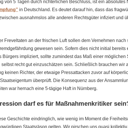
ng von 5 Tagen durch richterlichen Beschluss, ist ein absolute
mpfung”
in Deutschland. Es deutet darauf hin, dass das fragwü
zwischen ausnahmslos alle anderen Rechtsgüter infiziert und
er Freveltaten an der frischen Luft sollen dem Vernehmen nach
remdgefährdung gewesen sein. Sofern dies nicht initial bereits 
Bürgers impliziert, sollte zumindest das Maß einer möglichen
selbst recht gut einzuschätzen sein. Schließlich brauchen wir 
g keinen Richter, der etwaige Pressattacken zuvor auf körperlic
s Staatseigentum überprüft. Die Konsequenz aus der Ansammlun
ten war hernach eine 5-tägige Haft in Nürnberg.
ression darf es für Maßnahmenkritiker sein
iese Geschichte eindringlich, wie wenig im Moment die Freiheits
agwürdigen Staatsräson gelten. Wir pirschen uns quasi kollektiv