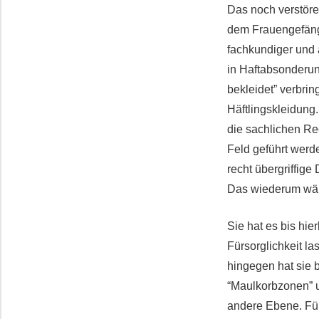
Das noch verstöre
dem Frauengefängn
fachkundiger und 
in Haftabsonderun
bekleidet” verbrin
Häftlingskleidung
die sachlichen Re
Feld geführt werd
recht übergriffig
Das wiederum wäre
Sie hat es bis hi
Fürsorglichkeit l
hingegen hat sie b
“Maulkorbzonen” u
andere Ebene. Für