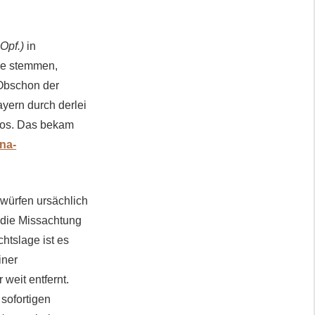
Opf.)
in
me stemmen,
 Obschon der
ayern durch derlei
ßlos. Das bekam
na-
rwürfen ursächlich
 die Missachtung
chtslage ist es
iner
weit entfernt.
 sofortigen