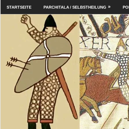
Zum
Schildverlag
STARTSEITE
PARCHITALA / SELBSTHEILUNG
PO
Inhalt
springen