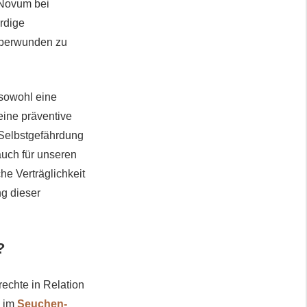
s Novum bei
rdige
 überwunden zu
 sowohl eine
eine präventive
 Selbstgefährdung
auch für unseren
he Verträglichkeit
g dieser
?
rechte in Relation
, im
Seuchen-