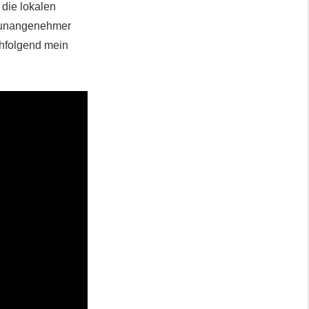
 die lokalen
in unangenehmer
chfolgend mein