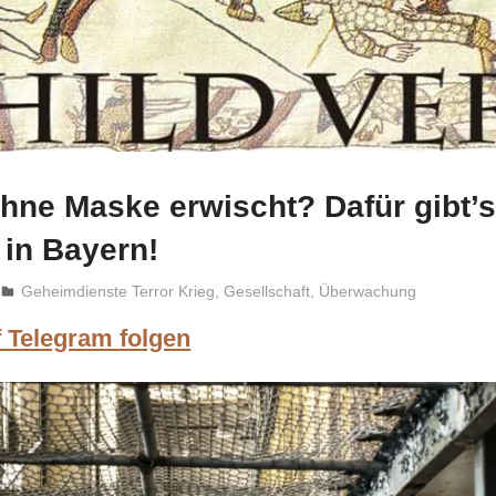
hne Maske erwischt? Dafür gibt’s
 in Bayern!
Niki Vogt
Geheimdienste Terror Krieg
,
Gesellschaft
,
Überwachung
f Telegram folgen