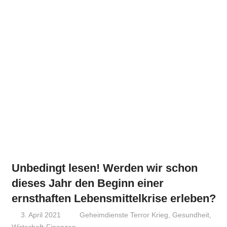
Unbedingt lesen! Werden wir schon
dieses Jahr den Beginn einer
ernsthaften Lebensmittelkrise erleben?
3. April 2021
Niki Vogt
Geheimdienste Terror Krieg
,
Gesundheit
,