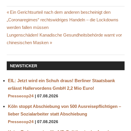
ARMSTRONG
Beitragsnavigation
Vorheriger
Ein Gerichtsurteil nach dem anderen bescheinigt den
ECONOMICS
Beitrag:
„Coronaregimes“ rechtswidriges Handeln – die Lockdowns
HUNGER
werden fallen müssen
INFLATION
Nächster
Lungenschäden! Kanadische Gesundheitsbehörde warnt vor
LEBENSMITTELKRISE
Beitrag:
chinesischen Masken
LEERE
REGALE
LIEFERKETTEN
NEWSTICKER
NAHRUNGSMITTEL
PREISSTEIGERUNGEN
EIL: Jetzt wird ein Schuh draus! Berliner Staatsbank
erlässt Hallervordens GmbH 2,2 Mio Euro!
WARENMANGEL
Pressecop24
07.08.2026
Köln stoppt Abschiebung von 500 Ausreisepflichtigen –
lieber Sozialarbeiter statt Abschiebung
Pressecop24
07.08.2026