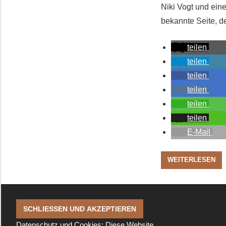
Niki Vogt und ein
bekannte Seite, de
teilen
teilen
teilen
teilen
teilen
teilen
E-Mail
WEITERLESEN
Datenschutz und Cookies: Diese Website