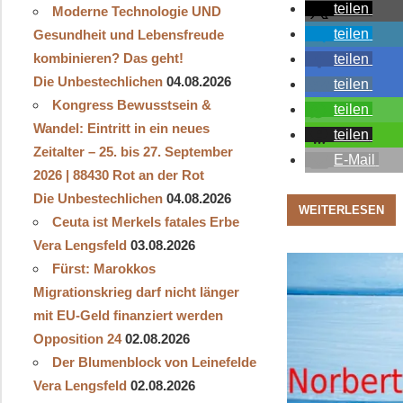
teilen
Moderne Technologie UND
teilen
Gesundheit und Lebensfreude
kombinieren? Das geht!
teilen
Die Unbestechlichen
04.08.2026
teilen
Kongress Bewusstsein &
teilen
Wandel: Eintritt in ein neues
teilen
Zeitalter – 25. bis 27. September
E-Mail
2026 | 88430 Rot an der Rot
Die Unbestechlichen
04.08.2026
WEITERLESEN
Ceuta ist Merkels fatales Erbe
Vera Lengsfeld
03.08.2026
Fürst: Marokkos
Migrationskrieg darf nicht länger
mit EU-Geld finanziert werden
Opposition 24
02.08.2026
Der Blumenblock von Leinefelde
Vera Lengsfeld
02.08.2026