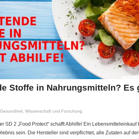
e Stoffe in Nahrungsmitteln? Es 
Niki Vogt
Gesundheit
,
Wissenschaft und Forschung
r SD 2 „Food Protect“ schafft Abhilfe! Ein Lebensmitteleinkauf 
ebnis sein. Die Hersteller sind verpflichtet, alle Zutaten auf de