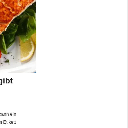
gibt
kann ein
m Etikett