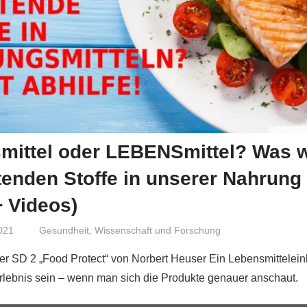
mittel oder LEBENSmittel? Was w
tenden Stoffe in unserer Nahrung
 Videos)
021
Niki Vogt
Gesundheit
,
Wissenschaft und Forschung
r SD 2 „Food Protect“ von Norbert Heuser Ein Lebensmittelein
lebnis sein – wenn man sich die Produkte genauer anschaut.