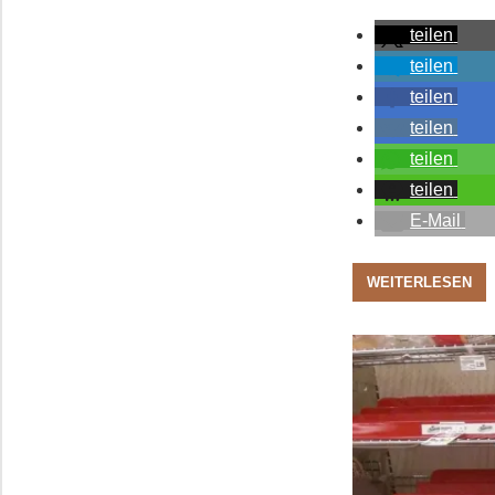
teilen
teilen
teilen
teilen
teilen
teilen
E-Mail
WEITERLESEN