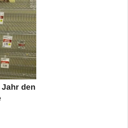
 Jahr den
e