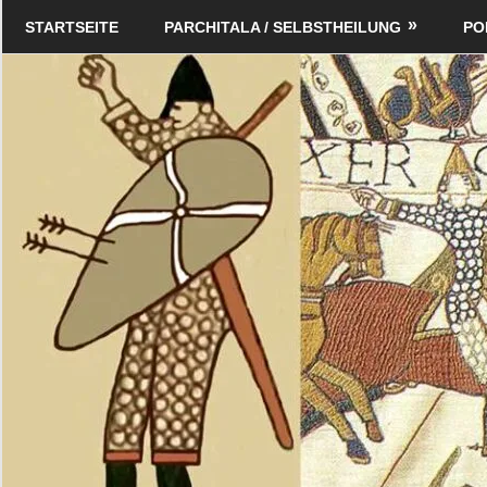
Zum
Schildverlag
STARTSEITE
PARCHITALA / SELBSTHEILUNG
PO
Inhalt
springen