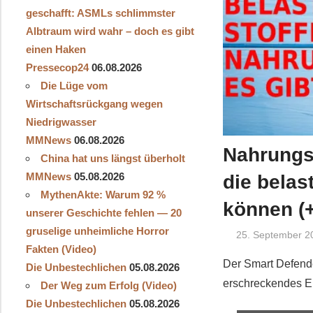
geschafft: ASMLs schlimmster
Albtraum wird wahr – doch es gibt
einen Haken
Pressecop24
06.08.2026
Die Lüge vom
Wirtschaftsrückgang wegen
Niedrigwasser
MMNews
06.08.2026
Nahrungs
China hat uns längst überholt
MMNews
05.08.2026
die belas
MythenAkte: Warum 92 %
können (+
unserer Geschichte fehlen — 20
gruselige unheimliche Horror
25. September 2
Fakten (Video)
Der Smart Defende
Die Unbestechlichen
05.08.2026
erschreckendes Er
Der Weg zum Erfolg (Video)
Die Unbestechlichen
05.08.2026