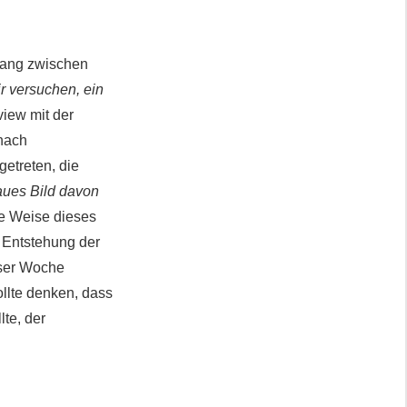
hang zwischen
r versuchen, ein
view mit der
nach
etreten, die
aues Bild davon
se Weise dieses
r Entstehung der
eser Woche
llte denken, dass
te, der