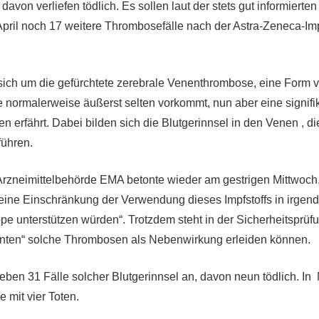
davon verliefen tödlich. Es sollen laut der stets gut informiert
April noch 17 weitere Thrombosefälle nach der Astra-Zeneca-I
sich um die gefürchtete zerebrale Venenthrombose, eine Form 
ie normalerweise äußerst selten vorkommt, nun aber eine signif
n erfährt. Dabei bilden sich die Blutgerinnsel in den Venen , d
führen.
rzneimittelbehörde EMA betonte wieder am gestrigen Mittwoch,
 eine Einschränkung der Verwendung dieses Impfstoffs in irgend
e unterstützen würden“. Trotzdem steht in der Sicherheitsprüf
enten“ solche Thrombosen als Nebenwirkung erleiden können.
ben 31 Fälle solcher Blutgerinnsel an, davon neun tödlich. I
e mit vier Toten.