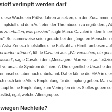
toff verimpft werden darf
h diese Woche ein Prüfverfahren ansetzen, um den Zusammen
Impfstoff und dem Auftreten der Thrombosen zu ergründen.
„Wi
n zu erhalten, was passiert“
, sagte Marco Cavaleri in dem Inter
ro“. Seltsamerweise seien gerade bei den jüngeren Menschen 
 Astra-Zeneca-Impfstoffes eine Fallzahl an Hirnthrombosen aufg
r erwarten würden“
, führte Cavaleri aus.
„Wir versuchen, ein gen
assiert“
, sagte Cavaleri dem „Messagero. Man wolle „auf präzi
ff verursachte Syndrom definieren“. Die eigentliche Ursache de
gerinnsel sei aber noch unbekannt. Daher könne die EMA in di
ch noch keine Alters-Empfehlung für die Impfung geben. Man so
rhaupt keine Empfehlung zum Verimpfen eines Stoffes geben soll
slöst, egal, welche Altersgruppe.
rwiegen Nachteile?