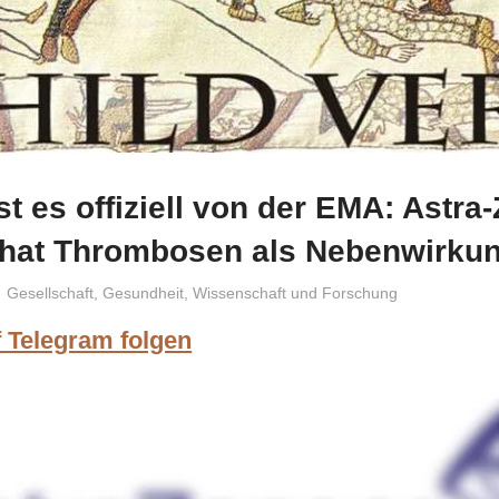
ist es offiziell von der EMA: Astr
f hat Thrombosen als Nebenwirku
Niki Vogt
Gesellschaft
,
Gesundheit
,
Wissenschaft und Forschung
f Telegram folgen