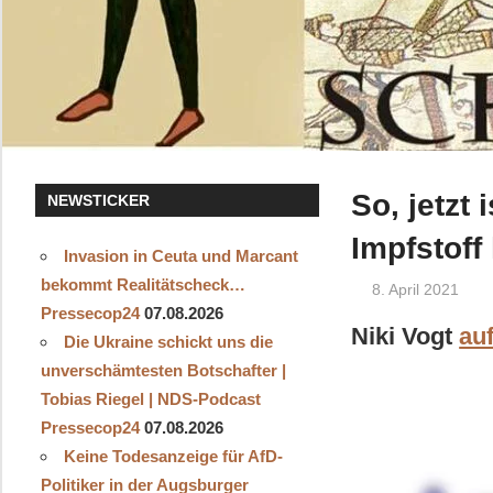
So, jetzt 
NEWSTICKER
Impfstof
Invasion in Ceuta und Marcant
bekommt Realitätscheck…
8. April 2021
Pressecop24
07.08.2026
Niki Vogt
au
Die Ukraine schickt uns die
unverschämtesten Botschafter |
Tobias Riegel | NDS-Podcast
Pressecop24
07.08.2026
Keine Todesanzeige für AfD-
Politiker in der Augsburger