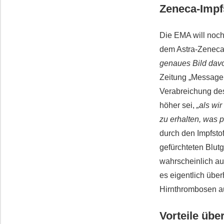
Zeneca-Impfs
Die EMA will noc
dem Astra-Zeneca-
genaues Bild davo
Zeitung „Message
Verabreichung des
höher sei,
„als wi
zu erhalten, was p
durch den Impfsto
gefürchteten Blut
wahrscheinlich au
es eigentlich übe
Hirnthrombosen au
Vorteile übe