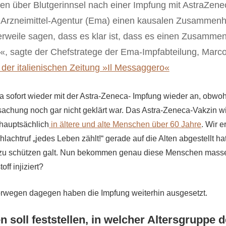
en über Blutgerinnsel nach einer Impfung mit AstraZenec
 Arzneimittel-Agentur (Ema) einen kausalen Zusammenh
erweile sagen, dass es klar ist, dass es einen Zusamm
bt«, sagte der Chefstratege der Ema-Impfabteilung, Marco
t der italienischen Zeitung »Il Messaggero«
ja sofort wieder mit der Astra-Zeneca- Impfung wieder an, obwo
chung noch gar nicht geklärt war. Das Astra-Zeneca-Vakzin wi
t hauptsächlich
in ältere und alte Menschen über 60 Jahre
. Wir e
achtruf „jedes Leben zählt!“ gerade auf die Alten abgestellt hat
zu schützen galt. Nun bekommen genau diese Menschen mass
off injiziert?
wegen dagegen haben die Impfung weiterhin ausgesetzt.
n soll feststellen, in welcher Altersgruppe d