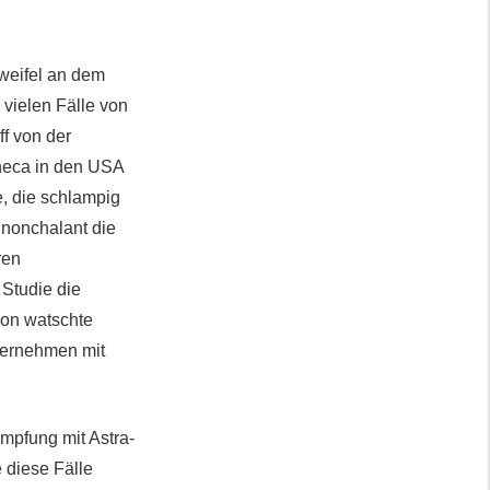
Zweifel an dem
 vielen Fälle von
ff von der
eneca in den USA
e, die schlampig
 nonchalant die
ren
Studie die
ion watschte
ternehmen mit
mpfung mit Astra-
e diese Fälle