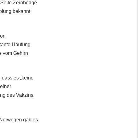
en Seite Zerohedge
mpfung bekannt
von
ikante Häufung
ie vom Gehirn
 dass es „keine
einer
ung des Vakzins,
n Norwegen gab es