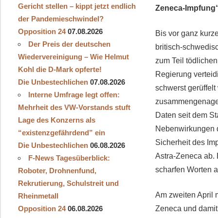
Gericht stellen – kippt jetzt endlich
Zeneca-Impfung
der Pandemieschwindel?
Opposition 24
07.08.2026
Bis vor ganz kurz
Der Preis der deutschen
britisch-schwedis
Wiedervereinigung – Wie Helmut
zum Teil tödlichen
Kohl die D‑Mark opferte!
Regierung verteid
Die Unbestechlichen
07.08.2026
schwerst gerüffelt
Interne Umfrage legt offen:
zusammengenagelt 
Mehrheit des VW-Vorstands stuft
Daten seit dem St
Lage des Konzerns als
Nebenwirkungen de
“existenzgefährdend” ein
Sicherheit des Im
Die Unbestechlichen
06.08.2026
Astra-Zeneca ab. 
F-News Tagesüberblick:
scharfen Worten a
Roboter, Drohnenfund,
Rekrutierung, Schulstreit und
Am zweiten April 
Rheinmetall
Zeneca und damit 
Opposition 24
06.08.2026