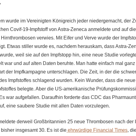
“
em wurde im Vereinigten Königreich jeder niedergemacht, der 
chen Covif-19-Impfstoff von Astra-Zeneca anmeldete und auf die
 Hirnthrombosen verwies. Mit Eifer und Verve wurde der Impfsto
igt. Etwas stiller wurde es, nachdem herauskam, dass Astra-Z
 wurde, weil sie auf den Impfstopp hin, eine neue Studie vorlegt
war und auf alten Daten beruhte. Man hatte einfach mal ganz
art der Impfkampagne unterschlagen. Die Zeit, in der die schwe
s Impfstoffes schlagend wurden. Kein Wunder, dass die neue 
pfstoffes belegte. Aber die US-amerikanische Prüfungskommiss
Es war aufgefallen. Daraufhin forderte das CDC das Pharmaun
uf, eine saubere Studie mit allen Daten vorzulegen.
meldete derweil Großbritannien 25 neue Thrombosen nach der I
bisher insgesamt 30. Es ist die
ehrwürdige Financial Times
, di