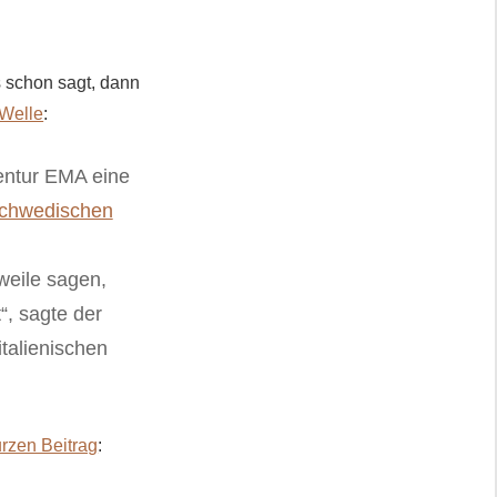
 schon sagt, dann
 Welle
:
gentur EMA eine
-schwedischen
weile sagen,
“, sagte der
talienischen
urzen Beitrag
: