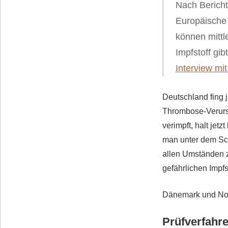
Nach Bericht
Europäische
können mittl
Impfstoff gi
Interview mi
Deutschland fing 
Thrombose-Verursa
verimpft, halt jetz
man unter dem Schl
allen Umständen 
gefährlichen Impfst
Dänemark und Nor
Prüfverfahre