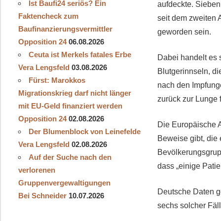
Ist Baufi24 seriös? Ein
aufdeckte. Sieben 
Faktencheck zum
seit dem zweiten 
Baufinanzierungsvermittler
geworden sein.
Opposition 24
06.08.2026
Ceuta ist Merkels fatales Erbe
Dabei handelt es 
Vera Lengsfeld
03.08.2026
Blutgerinnseln, d
Fürst: Marokkos
nach den Impfunge
Migrationskrieg darf nicht länger
zurück zur Lunge 
mit EU-Geld finanziert werden
Opposition 24
02.08.2026
Die Europäische A
Der Blumenblock von Leinefelde
Beweise gibt, die
Vera Lengsfeld
02.08.2026
Bevölkerungsgrupp
Auf der Suche nach den
dass „einige Pati
verlorenen
Gruppenvergewaltigungen
Deutsche Daten ge
Bei Schneider
10.07.2026
sechs solcher Fäll