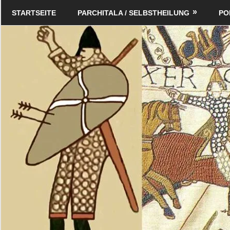
Zum
Schildverlag
STARTSEITE
PARCHITALA / SELBSTHEILUNG
PO
Inhalt
springen