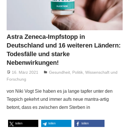
Astra Zeneca-Impfstopp in
Deutschland und 16 weiteren Ländern:
Todesfälle und starke
Nebenwirkungen!
16. März 2021
Niki Vogt
Gesundheit
,
Politik
,
Wissenschaft und
Forschung
von Niki Vogt Sie haben es ja lange tapfer unter den
Teppich gekehrt und immer aufs neue mantra-artig
betont, dass es zwischen dem Sterben in
teilen
teilen
teilen