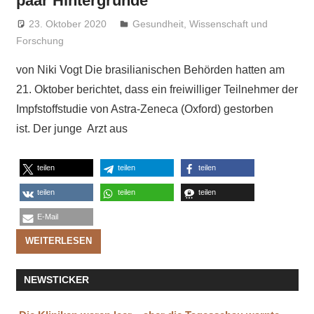
paar Hintergründe
23. Oktober 2020
Niki Vogt
Gesundheit
,
Wissenschaft und
Forschung
von Niki Vogt Die brasilianischen Behörden hatten am
21. Oktober berichtet, dass ein freiwilliger Teilnehmer der
Impfstoffstudie von Astra-Zeneca (Oxford) gestorben
ist. Der junge Arzt aus
teilen
teilen
teilen
teilen
teilen
teilen
E-Mail
WEITERLESEN
NEWSTICKER