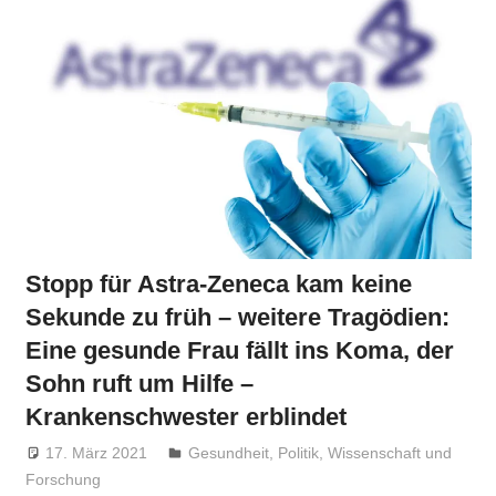
Stopp für Astra-Zeneca kam keine
Sekunde zu früh – weitere Tragödien:
Eine gesunde Frau fällt ins Koma, der
Sohn ruft um Hilfe –
Krankenschwester erblindet
17. März 2021
Niki Vogt
Gesundheit
,
Politik
,
Wissenschaft und
Forschung