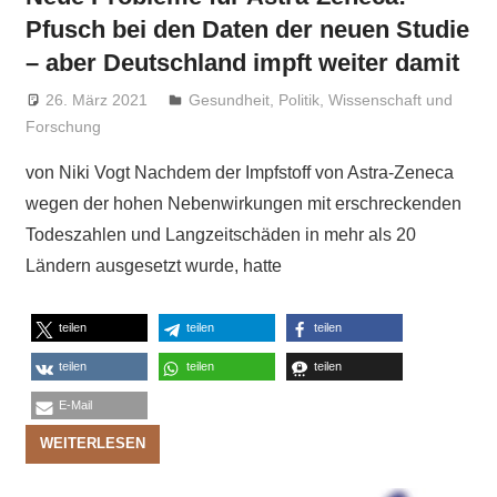
Pfusch bei den Daten der neuen Studie
– aber Deutschland impft weiter damit
26. März 2021
Niki Vogt
Gesundheit
,
Politik
,
Wissenschaft und
Forschung
von Niki Vogt Nachdem der Impfstoff von Astra-Zeneca
wegen der hohen Nebenwirkungen mit erschreckenden
Todeszahlen und Langzeitschäden in mehr als 20
Ländern ausgesetzt wurde, hatte
teilen
teilen
teilen
teilen
teilen
teilen
E-Mail
WEITERLESEN