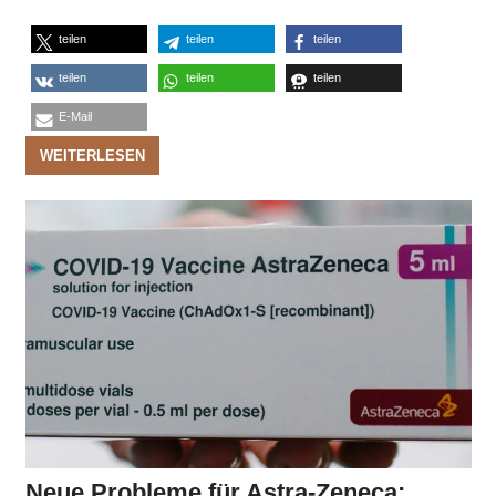
teilen
teilen
teilen
teilen
teilen
teilen
E-Mail
WEITERLESEN
Neue Probleme für Astra-Zeneca: