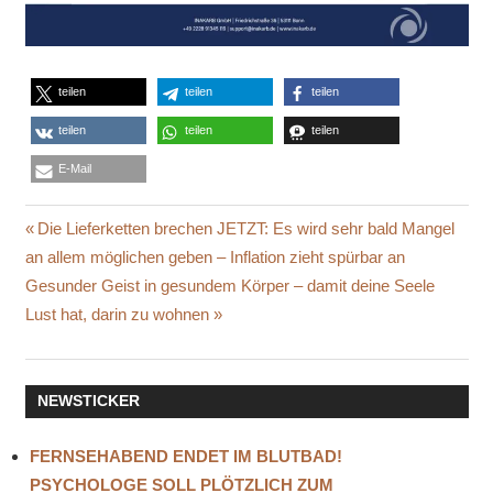
teilen
teilen
teilen
teilen
teilen
teilen
E-Mail
ÄLLE
Beitragsnavigation
Vorheriger
Die Lieferketten brechen JETZT: Es wird sehr bald Mangel
FARBEN
Beitrag:
an allem möglichen geben – Inflation zieht spürbar an
GIBRALTAR
Nächster
Gesunder Geist in gesundem Körper – damit deine Seele
GRAFIKEN
Beitrag:
Lust hat, darin zu wohnen
HOLI-
FEST
IMPFKAMPAGNE
NEWSTICKER
INDIEN
FERNSEHABEND ENDET IM BLUTBAD!
INFEKTIONEN
PSYCHOLOGE SOLL PLÖTZLICH ZUM
ISRAEL