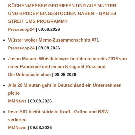
KÜCHENMESSER GEGRIFFEN UND AUF MUTTER
NEUINFEKTIONEN
UND BRUDER EINGESTOCHEN HABEN – GAB ES
STATISTIKEN
STREIT UMS PROGRAMM?
STERBEFÄLLE
Pressecop24
09.08.2026
TODESRATE
Wüster woker Meme-Zusammenschnitt #71
Pressecop24
09.08.2026
Jason Mason: Whistleblower berichtete bereits 2016 von
einer Pandemie und einem Krieg mit Russland
Die Unbestechlichen
09.08.2026
Alle 20 Minuten geht in Deutschland ein Unternehmen
pleite
MMNews
09.08.2026
Insa: AfD bleibt stärkste Kraft - Grüne und BSW
verlieren
MMNews
09.08.2026