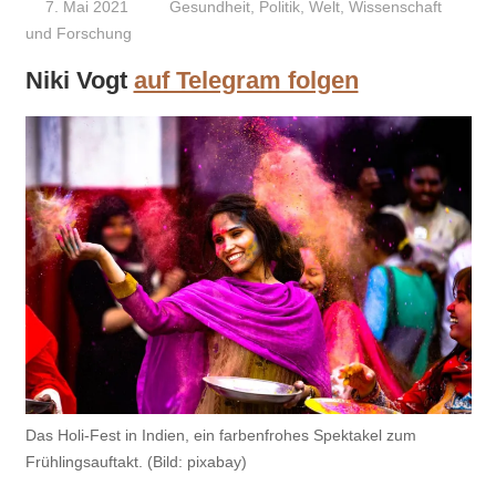
7. Mai 2021
Niki Vogt
Gesundheit
,
Politik
,
Welt
,
Wissenschaft
und Forschung
Niki Vogt
auf Telegram folgen
Das Holi-Fest in Indien, ein farbenfrohes Spektakel zum
Frühlingsauftakt. (Bild: pixabay)