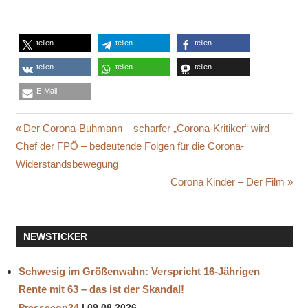
teilen
teilen
teilen
teilen
teilen
teilen
E-Mail
GEHEIMNIS
Beitragsnavigation
Vorheriger
Der Corona-Buhmann – scharfer „Corona-Kritiker“ wird
DER
Beitrag:
Chef der FPÖ – bedeutende Folgen für die Corona-
BÄUME
Widerstandsbewegung
NATUR
Nächster
Corona Kinder – Der Film
WUNDER
Beitrag:
NEWSTICKER
Schwesig im Größenwahn: Verspricht 16-Jährigen
Rente mit 63 – das ist der Skandal!
Pressecop24
09.08.2026