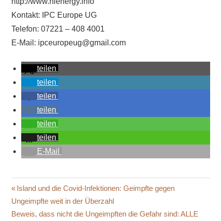
http://www.hienergy.info​
Kontakt: IPC Europe UG
Telefon: 07221 – 408 4001
E-Mail: ipceuropeug@gmail.com
teilen
teilen
teilen
teilen
teilen
teilen
E-Mail
BALANCE
Beitragsnavigation
Vorheriger
Island und die Covid-Infektionen: Geimpfte gegen
EFFIZIENT
Beitrag:
Ungeimpfte weit in der Überzahl
GEOPATHISCHE
Nächster
Beweis, dass nicht die Ungeimpften die Gefahr sind: ALLE