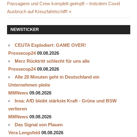
FELDER
Beitrag:
Passagiere und Crew komplett geimpft – trotzdem Covid
HARMONIE
Ausbruch auf Kreuzfahrtschiff!
MESSBAR
MIKROBLUTZIRKULATION
NEWSTICKER
NORBERT
HEUSER
CEUTA Explodiert: GAME OVER!
PROTON
Pressecop24
09.08.2026
VIBRATION
Merz Rücktritt schlecht für uns alle
ALIGNMENT
Pressecop24
09.08.2026
FIELD
Alle 20 Minuten geht in Deutschland ein
QUANTENPHYSIK
Unternehmen pleite
SCHWINGNGEN
MMNews
09.08.2026
TECHNISCHE
Insa: AfD bleibt stärkste Kraft - Grüne und BSW
GERÄTE
verlieren
MMNews
09.08.2026
Das Signal von Plauen
Vera Lengsfeld
08.08.2026