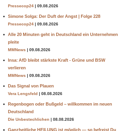
TRIODOS
Pressecop24
09.08.2026
BANK
Simone Solga: Der Duft der Angst | Folge 228
VERSCHWÖRUNGSTHEORIE
Pressecop24
09.08.2026
VIRUSWAARHEID
Alle 20 Minuten geht in Deutschland ein Unternehmen
pleite
MMNews
09.08.2026
Insa: AfD bleibt stärkste Kraft - Grüne und BSW
verlieren
MMNews
09.08.2026
Das Signal von Plauen
Vera Lengsfeld
08.08.2026
Regenbogen oder Bußgeld – willkommen im neuen
Deutschland
Die Unbestechlichen
08.08.2026
Ganzheitliche HEILUNG ist möglich — so befreist Du