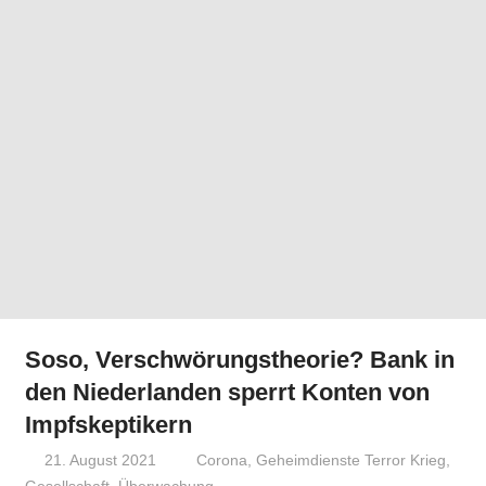
Soso, Verschwörungstheorie? Bank in
den Niederlanden sperrt Konten von
Impfskeptikern
21. August 2021
Niki Vogt
Corona
,
Geheimdienste Terror Krieg
,