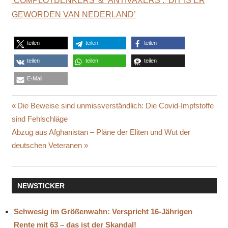
‘COMPLOTDENKERS’ & ‘ANTIVAXERS’: ‘DIT IS ER
GEWORDEN VAN NEDERLAND’
teilen
teilen
teilen
teilen
teilen
teilen
E-Mail
DE
Beitragsnavigation
Vorheriger
Die Beweise sind unmissverständlich: Die Covid-Impfstoffe
BLAUWE
Beitrag:
sind Fehlschläge
TIJGER
Nächster
Abzug aus Afghanistan – Pläne der Eliten und Wut der
EVANGELIST
Beitrag:
deutschen Veteranen
JAAP
DIELEMAN
KONTOSPERRUNG
NEWSTICKER
NINE
FOR
NEWS
Schwesig im Größenwahn: Verspricht 16-Jährigen
RABOBANK
Rente mit 63 – das ist der Skandal!