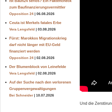
Ist Baufi24 seriös? Ein Faktencheck
zum Baufinanzierungsvermittler
Opposition 24
06.08.2026
Ceuta ist Merkels fatales Erbe
Vera Lengsfeld
03.08.2026
Fürst: Marokkos Migrationskrieg
darf nicht länger mit EU-Geld
finanziert werden
Opposition 24
02.08.2026
Der Blumenblock von Leinefelde
Vera Lengsfeld
02.08.2026
Auf der Suche nach den verlorenen
Gruppenvergewaltigungen
Bei Schneider
10.07.2026
Und die Zerstörun