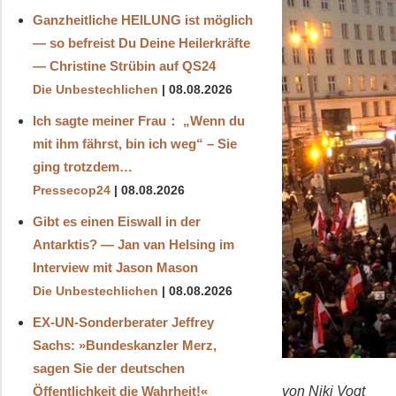
Ganzheitliche HEILUNG ist möglich
— so befreist Du Deine Heilerkräfte
— Christine Strübin auf QS24
Die Unbestechlichen
08.08.2026
Ich sagte meiner Frau： „Wenn du
mit ihm fährst, bin ich weg“ – Sie
ging trotzdem…
Pressecop24
08.08.2026
Gibt es einen Eiswall in der
Antarktis? — Jan van Helsing im
Interview mit Jason Mason
Die Unbestechlichen
08.08.2026
EX-UN-Sonderberater Jeffrey
Sachs: »Bundeskanzler Merz,
sagen Sie der deutschen
von Niki Vogt
Öffentlichkeit die Wahrheit!«