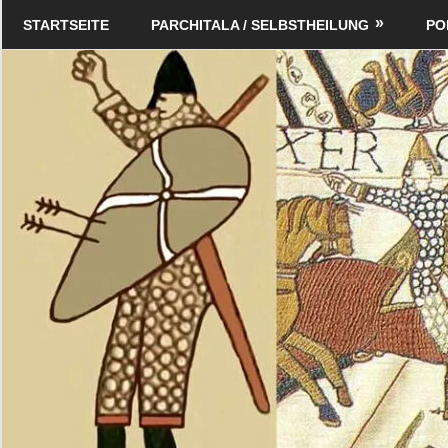
Zum
Schildverlag
STARTSEITE
PARCHITALA / SELBSTHEILUNG
PO
Inhalt
springen