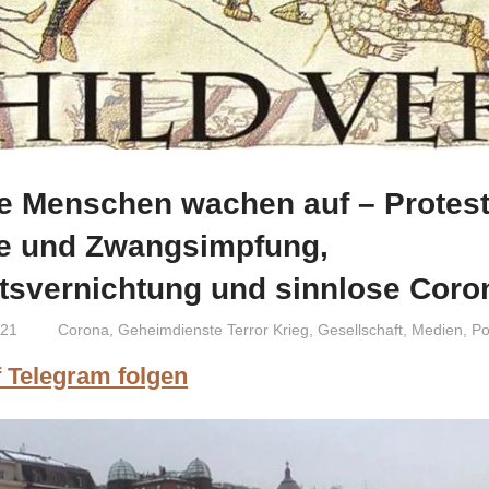
ie Menschen wachen auf – Protes
e und Zwangsimpfung,
tsvernichtung und sinnlose Coron
021
Niki Vogt
Corona
,
Geheimdienste Terror Krieg
,
Gesellschaft
,
Medien
,
Pol
f Telegram folgen