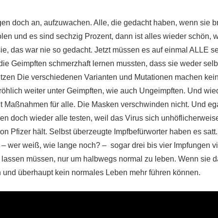
en doch an, aufzuwachen. Alle, die gedacht haben, wenn sie br
len und es sind sechzig Prozent, dann ist alles wieder schön, w
e, das war nie so gedacht. Jetzt müssen es auf einmal ALLE sei
ie Geimpften schmerzhaft lernen mussten, dass sie weder selbs
tzen Die verschiedenen Varianten und Mutationen machen kein
 fröhlich weiter unter Geimpften, wie auch Ungeimpften. Und wie
t Maßnahmen für alle. Die Masken verschwinden nicht. Und ega
n doch wieder alle testen, weil das Virus sich unhöflicherweise
n Pfizer hält. Selbst überzeugte Impfbefürworter haben es satt.
– wer weiß, wie lange noch? – sogar drei bis vier Impfungen vie
 lassen müssen, nur um halbwegs normal zu leben. Wenn sie d
n und überhaupt kein normales Leben mehr führen können.