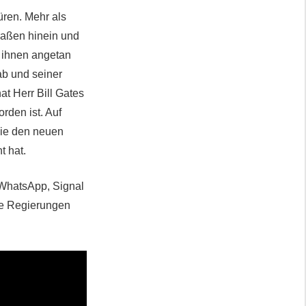
üren. Mehr als
raßen hinein und
k ihnen angetan
ab und seiner
at Herr Bill Gates
rden ist. Auf
die den neuen
t hat.
 WhatsApp, Signal
ie Regierungen