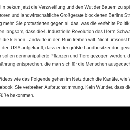
rlin bekam jetzt die Verzweiflung und den Wut der Bauern zu sp
oren und landwirtschaftliche Großgeräte blockierten Berlins St
g mehr. Sie protestierten gegen all das, was die verfehlte Politi
ren langsam, dass die4. Industrielle Revolution des Herrn Schw
e die kleinen Landwirte in den Ruin treiben will. Nicht umsonst h
n den USA aufgekauft, dass er der größte Landbesitzer dort gewo
 sollen genmanipulierte Pflanzen und Tiere gezogen werden, 
rnährung entsprechen, die man sich für die Menschen ausgedach
ideos wie das Folgende gehen im Netz durch die Kanäle, wie
ebook. Sie verbreiten Aufbruchstimmung. Kein Wunder, dass d
 Füße bekommen.