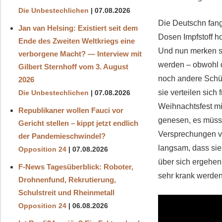
Die Unbestechlichen
07.08.2026
Die Deutschn fang
Jan van Helsing: Existiert seit dem
Dosen Impfstoff ho
Ende des Zweiten Weltkriegs eine
Und nun merken si
verborgene Macht? — Interview mit
werden – obwohl d
Gilbert Sternhoff vom 3. August
noch andere Schü
2026
sie verteilen sich
Die Unbestechlichen
07.08.2026
Weihnachtsfest mi
Republikaner wollen Fauci vor
genesen, es müsse
Gericht stellen – kippt jetzt endlich
Versprechungen vo
der Pandemieschwindel?
langsam, dass sie 
Opposition 24
07.08.2026
über sich ergehen
F-News Tagesüberblick: Roboter,
sehr krank werde
Drohnenfund, Rekrutierung,
Schulstreit und Rheinmetall
Opposition 24
06.08.2026