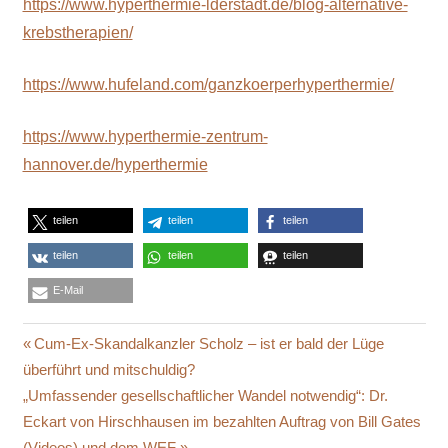
https://www.hyperthermie-lderstadt.de/blog-alternative-
krebstherapien/
https://www.hufeland.com/ganzkoerperhyperthermie/
https://www.hyperthermie-zentrum-
hannover.de/hyperthermie
teilen
teilen
teilen
teilen
teilen
teilen
E-Mail
ARTHUR
Beitragsnavigation
Vorheriger
Cum-Ex-Skandalkanzler Scholz – ist er bald der Lüge
TRÄNKLE
Beitrag:
überführt und mitschuldig?
HOCHFREQUENZTECHNOLOGIE
Nächster
„Umfassender gesellschaftlicher Wandel notwendig“: Dr.
Beitrag:
Eckart von Hirschhausen im bezahlten Auftrag von Bill Gates
(Videos) und dem WEF