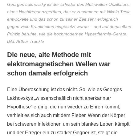
Georges Lakhovsky ist der Erfinder des Multiwellen-Oszillators,
eines Hochfrequenzgerätes, das er zusammen mit Nikola Tesla
entwickelte und das schon zu seiner Zeit sehr erfolgreich
gegen viele Krankheiten eingesetzt wurde – und auf demselben
Prinzip beruhte, wie die hochmodernen Hyperthermie-Geräte.
Bild: Arthur Tränkle
Die neue, alte Methode mit
elektromagnetischen Wellen war
schon damals erfolgreich
Eine Überraschung ist das nicht. So, wie es Georges
Lakhovskys „wissenschaftlich nicht anerkannter
Hypothese“ erging, die nun wieder zu Ehren kommt,
verhielt es sich auch mit dem Fieber. Wenn der Körper
bei schweren Infektionen um sein blankes Leben kämpft
und der Erreger ein zu starker Gegner ist, steigt die