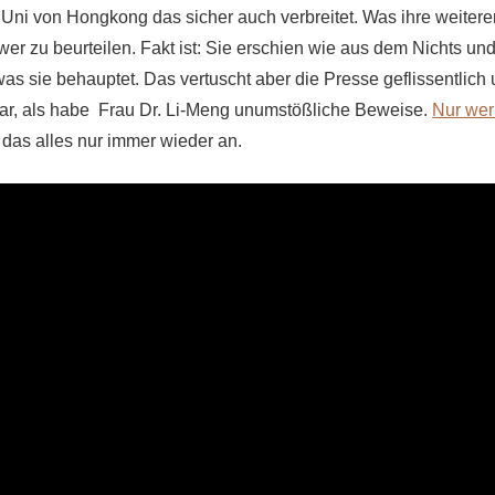
e Uni von Hongkong das sicher auch verbreitet. Was ihre weite
schwer zu beurteilen. Fakt ist: Sie erschien wie aus dem Nichts un
as sie behauptet. Das vertuscht aber die Presse geflissentlich u
ar, als habe Frau Dr. Li-Meng unumstößliche Beweise.
Nur wer
das alles nur immer wieder an.