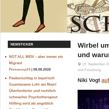
Wirbel um
NEWSTICKER
und waru
NOT ALL MEN – aber immer ein
Migrant
19. September 2
Pressecop24
08.08.2026
und Forschung
Paukenschlag in bayerisch
Niki Vogt
au
Guantanamo Lohr am Main!
Überforderter und rechtlich
schwacher Psychotherapeut
Höfling wird als angeblich