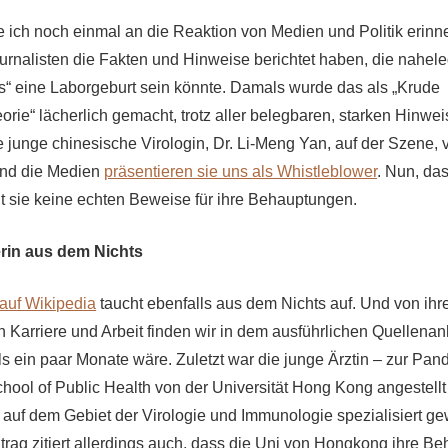
e ich noch einmal an die Reaktion von Medien und Politik erinner
Journalisten die Fakten und Hinweise berichtet haben, die nahel
“ eine Laborgeburt sein könnte. Damals wurde das als „Krude
ie“ lächerlich gemacht, trotz aller belegbaren, starken Hinweis
ne junge chinesische Virologin, Dr. Li-Meng Yan, auf der Szene,
 und die Medien
präsentieren sie uns als Whistleblower
. Nun, das
gt sie keine echten Beweise für ihre Behauptungen.
rin aus dem Nichts
 auf Wikipedia
taucht ebenfalls aus dem Nichts auf. Und von ihr
n Karriere und Arbeit finden wir in dem ausführlichen Quellena
als ein paar Monate wäre. Zuletzt war die junge Ärztin – zur Pan
ool of Public Health von der Universität Hong Kong angestell
 auf dem Gebiet der Virologie und Immunologie spezialisiert ge
trag zitiert allerdings auch, dass die Uni von Hongkong ihre B