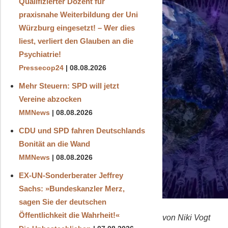
Qualifizierter Dozent für
praxisnahe Weiterbildung der Uni
Würzburg eingesetzt! – Wer dies
liest, verliert den Glauben an die
Psychiatrie!
Pressecop24
08.08.2026
Mehr Steuern: SPD will jetzt
Vereine abzocken
MMNews
08.08.2026
CDU und SPD fahren Deutschlands
Bonität an die Wand
MMNews
08.08.2026
EX-UN-Sonderberater Jeffrey
Sachs: »Bundeskanzler Merz,
sagen Sie der deutschen
Öffentlichkeit die Wahrheit!«
von Niki Vogt