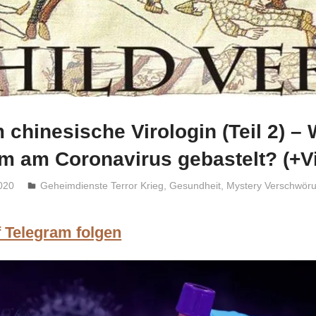
 chinesische Virologin (Teil 2) – 
m am Coronavirus gebastelt? (+V
020
Niki Vogt
Geheimdienste Terror Krieg
,
Gesundheit
,
Mystery Verschwör
f Telegram folgen