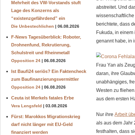
Mehrheit des VW-Vorstands stuft
abstreitet. Und d
Lage des Konzerns als
wissenschaftliche
“existenzgefährdend” ein
berichtete, dass d
Die Unbestechlichen
06.08.2026
Fukuda, in einem 
F-News Tagesüberblick: Roboter,
genannt habe, in 
Drohnenfund, Rekrutierung,
Schulstreit und Rheinmetall
Opposition 24
06.08.2026
Frau Yan als Zeug
Ist Baufi24 seriös? Ein Faktencheck
daran, ihre Glaubw
zum Baufinanzierungsvermittler
unabhängiges, fre
Opposition 24
06.08.2026
Westen zu fliehen
Ceuta ist Merkels fatales Erbe
aus dem ersten Ha
Vera Lengsfeld
03.08.2026
Nur ihre
Arbeit üb
Fürst: Marokkos Migrationskrieg
als aus dem Jahr 
darf nicht länger mit EU-Geld
festhalten, dass s
finanziert werden