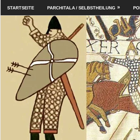
Zum
Schildverlag
STARTSEITE
PARCHITALA / SELBSTHEILUNG
PO
Inhalt
springen