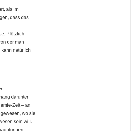
t, als im
egen, dass das
e. Plötzlich
 von der man
 kann natürlich
er
nhang darunter
demie-Zeit – an
t gewesen, wo sie
wesen sein will.
ehauptungen