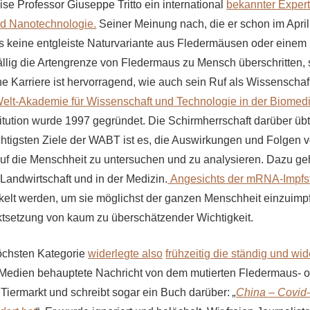
ise Professor Giuseppe Tritto ein international
bekannter Expert
nd Nanotechnologie.
Seiner Meinung nach, die er schon im April 
 keine entgleiste Naturvariante aus Fledermäusen oder einem
ällig die Artengrenze von Fledermaus zu Mensch überschritten, 
 Karriere ist hervorragend, wie auch sein Ruf als Wissenschaft
Welt-Akademie für Wissenschaft und Technologie in der Biomedi
titution wurde 1997 gegründet. Die Schirmherrschaft darüber 
chtigsten Ziele der WABT ist es, die Auswirkungen und Folgen 
uf die Menschheit zu untersuchen und zu analysieren. Dazu ge
Landwirtschaft und in der Medizin.
Angesichts der mRNA-Impfst
elt werden, um sie möglichst der ganzen Menschheit einzuimpf
tsetzung von kaum zu überschätzender Wichtigkeit.
öchsten Kategorie
widerlegte also
frühzeitig
die ständig und wi
Medien behauptete Nachricht von dem mutierten Fledermaus- o
iermarkt und schreibt sogar ein Buch darüber:
„
Chi
na – Covid-