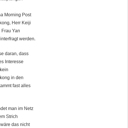
na Morning Post
kong, Herr Keiji
e Frau Yan
interfragt werden.
se daran, dass
es Interesse
 kein
gkong in den
ammt fast alles
ndet man im Netz
em Strich
n wäre das nicht