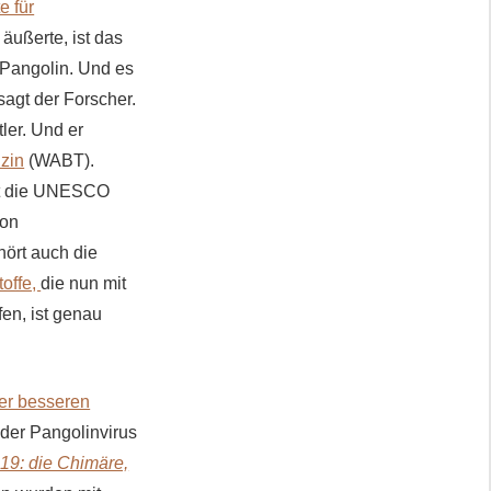
e für
äußerte, ist das
 Pangolin. Und es
sagt der Forscher.
ler. Und er
zin
(WABT).
übt die UNESCO
von
hört auch die
offe,
die nun mit
en, ist genau
der besseren
der Pangolinvirus
19: die Chimäre,