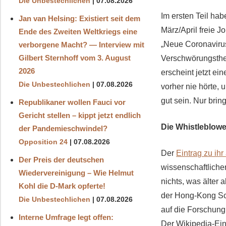
Die Unbestechlichen
07.08.2026
Im ersten Teil hab
Jan van Helsing: Existiert seit dem
März/April freie 
Ende des Zweiten Weltkriegs eine
„Neue Coronavirus
verborgene Macht? — Interview mit
Gilbert Sternhoff vom 3. August
Verschwörungstheor
2026
erscheint jetzt ei
Die Unbestechlichen
07.08.2026
vorher nie hörte,
gut sein. Nur brin
Republikaner wollen Fauci vor
Gericht stellen – kippt jetzt endlich
Die Whistleblowe
der Pandemieschwindel?
Opposition 24
07.08.2026
Der
Eintrag zu ihr
Der Preis der deutschen
wissenschaftliche
Wiedervereinigung – Wie Helmut
nichts, was älter 
Kohl die D‑Mark opferte!
der Hong-Kong Sch
Die Unbestechlichen
07.08.2026
auf die Forschung
Interne Umfrage legt offen:
Der Wikipedia-Ein