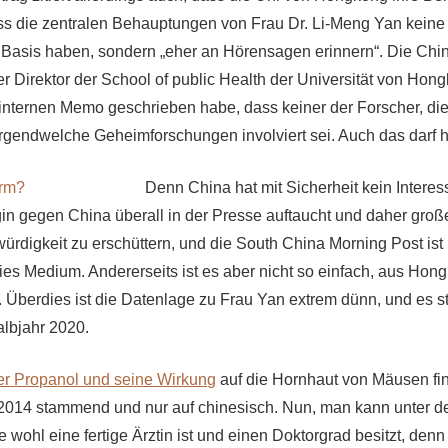
ass die zentralen Behauptungen von Frau Dr. Li-Meng Yan keine
 Basis haben, sondern „eher an Hörensagen erinnern“. Die Chi
er Direktor der School of public Health der Universität von Hong
internen Memo geschrieben habe, dass keiner der Forscher, di
irgendwelche Geheimforschungen involviert sei. Auch das darf h
Denn China hat mit Sicherheit kein Interes
in gegen China überall in der Presse auftaucht und daher groß
ürdigkeit zu erschüttern, und die South China Morning Post ist
ies Medium. Andererseits ist es aber nicht so einfach, aus Hon
. Überdies ist die Datenlage zu Frau Yan extrem dünn, und es st
lbjahr 2020.
er Propanol und seine Wirkung
auf die Hornhaut von Mäusen fi
2014 stammend und nur auf chinesisch. Nun, man kann unter d
ie wohl eine fertige Ärztin ist und einen Doktorgrad besitzt, den