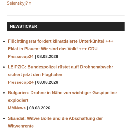
GOLDRESERVEN
Beitrag:
Selenskyj?
INFLATION
NULLZINSPOLITIK
NEWSTICKER
ÖLKNAPPHEIT
QUANTITATIVE
Flüchtlingsrat fordert klimatisierte Unterkünfte! +++
EASING
Eklat in Plauen: Wir sind das Volk! +++ CDU…
RUSSLAND
Pressecop24
08.08.2026
SANKTIONEN
LEIPZIG: Bundespolizei rüstet auf! Drohnenabwehr
sichert jetzt den Flughafen
Pressecop24
08.08.2026
Bulgarien: Drohne in Nähe von wichtiger Gaspipeline
explodiert
MMNews
08.08.2026
Skandal: Witwe Bolte und die Abschaffung der
Witwenrente