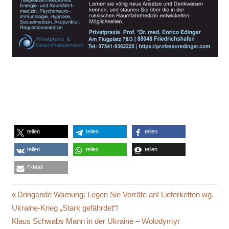
teilen
teilen
teilen
teilen
teilen
teilen
E-Mail
BIZ
Beitragsnavigation
Vorheriger
Dringende Warnung: Legen Sie Vorräte an! Lieferketten wg.
EURO
Beitrag:
Ukraine-Krieg „Stark gefährdet“!
GASKNAPPHEIT
Nächster
Klaus Schwabs Mann in der Ukraine – Wolodymyr