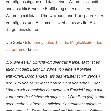
Vermögensabgabe und dann einen Währungsschnitt
und anschließend die Einführung einer digitalen
Währung mit totaler Überwachung und Transparenz der
Vermögens- und Einkommensverhältnisse aller EU-
Bürger einzuführen.
Die Seite
Goldmoney beleuchtet die
Möglichkeiten des
Euroraumes
kritisch:
„
So, w
ie
es
ein Sprichwort über das Kamel sagt, ist es
auch mit dem Euro: E
r wurde von einem Komitee
entworfen.
Doch a
nders, als das Wüstenschiff werden
der Euro und seine Institutionen nicht überleben – das
können wir angesichts der aktuellen Entwicklungen mit
zunehmender Sicherheit sagen.
(…) D
er Euro
(ist)
sogar
noch mehr zu einem staatlichen Kontrollmechanismus
geworden als die anderen großen Währungen, vielleicht