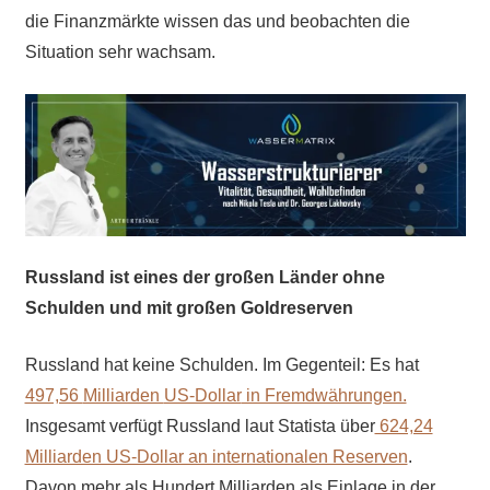
die Finanzmärkte wissen das und beobachten die
Situation sehr wachsam.
Russland ist eines der großen Länder ohne
Schulden und mit großen Goldreserven
Russland hat keine Schulden. Im Gegenteil: Es hat
497,56
Milliarden
US-Dollar
in Fremdwährungen.
Insgesamt verfügt Russland laut Statista über
624,24
Milliarden US-Dollar an internationalen Reserven
.
Davon mehr als Hundert Milliarden als Einlage in der