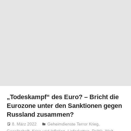
„Todeskampf“ des Euro? – Bricht die
Eurozone unter den Sanktionen gegen
Russland zusammen?
8. März 2022
Niki Vogt
Geheimdienste Terror Krieg
,