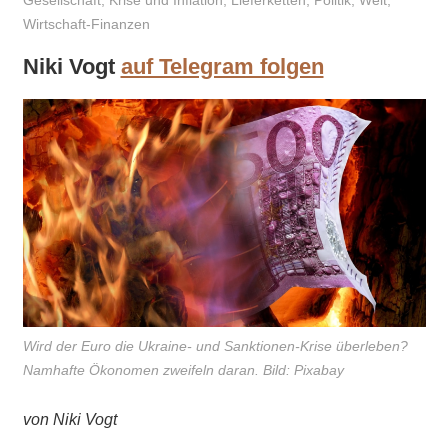
Gesellschaft
,
Krise und Inflation
,
Lieferketten
,
Politik
,
Welt
,
Wirtschaft-Finanzen
Niki Vogt
auf Telegram folgen
Wird der Euro die Ukraine- und Sanktionen-Krise überleben?
Namhafte Ökonomen zweifeln daran. Bild: Pixabay
von Niki Vogt