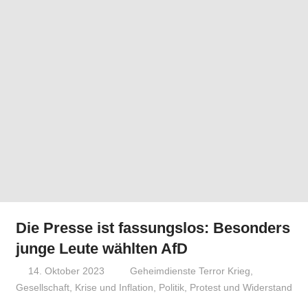
Die Presse ist fassungslos: Besonders
junge Leute wählten AfD
14. Oktober 2023
Niki Vogt
Geheimdienste Terror Krieg
,
Gesellschaft
,
Krise und Inflation
,
Politik
,
Protest und Widerstand