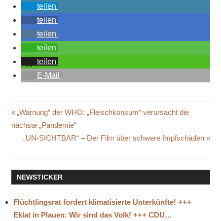
teilen
teilen
teilen
teilen
teilen
E-Mail
Beitragsnavigation
Vorheriger
„Warnung“ der WHO: „Fleischkonsum“ verursacht die
Beitrag:
nächste „Pandemie“
Nächster
„UN-SICHTBAR“ – Der Film über schwere Impfschäden
Beitrag:
NEWSTICKER
Flüchtlingsrat fordert klimatisierte Unterkünfte! +++
Eklat in Plauen: Wir sind das Volk! +++ CDU…