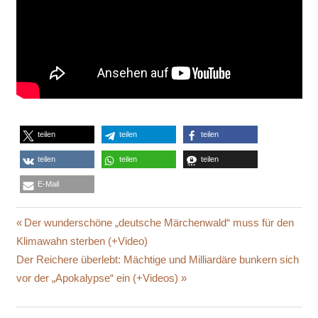
teilen
teilen
teilen
teilen
teilen
teilen
E-Mail
BUNDESBAHN
Beitragsnavigation
Vorheriger
Der wunderschöne „deutsche Märchenwald“ muss für den
DAMPFLOK
Beitrag:
Klimawahn sterben (+Video)
DEUTSCHE
Nächster
Der Reichere überlebt: Mächtige und Milliardäre bunkern sich
BAHN
Beitrag:
vor der „Apokalypse“ ein (+Videos)
SCHNEECHAOS
WINTEREINBRUCH