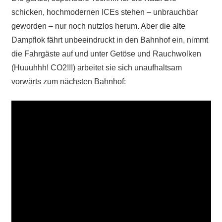
schicken, hochmodernen ICEs stehen – unbrauchbar
geworden – nur noch nutzlos herum. Aber die alte
Dampflok fährt unbeeindruckt in den Bahnhof ein, nimmt
die Fahrgäste auf und unter Getöse und Rauchwolken
(Huuuhhh! CO2!!!) arbeitet sie sich unaufhaltsam
vorwärts zum nächsten Bahnhof: