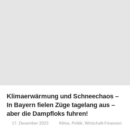
Klimaerwärmung und Schneechaos –
In Bayern fielen Züge tagelang aus –
aber die Dampfloks fuhren!
17. Dezember 2023
Niki Vogt
Klima
,
Politik
,
Wirtschaft-Finanzen