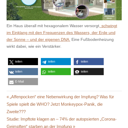
Ein Haus überall mit hexagonalem Wasser versorgt
, schwingt
im Einklang mit den Frequenzen des Wassers, der Erde und
der Sonne – und der eigenen DNA.
Eine Fußbodenheizung
wirkt dabei, wie ein Verstärker.
teilen
teilen
teilen
teilen
teilen
teilen
E-Mail
Beitragsnavigation
Vorheriger
„Affenpocken“ eine Nebenwirkung der Impfung? Was für
Beitrag:
Spiele spielt die WHO? Jetzt Monkeypox-Panik, die
Zweite???
Nächster
Studie: Impftote klagen an – 74% der autopsierten „Corona-
Beitrag:
Geimpften“ starben an der Impfung