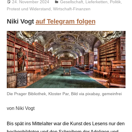
24. November 2024
Niki Vogt
Gesellschaft
,
Lieferketten
,
Politik
,
Protest und Widerstand
,
Wirtschaft-Finanzen
Niki Vogt
auf Telegram folgen
Die Prager Bibliothek, Kloster Par, Bild via pixabay, gemeinfrei
von Niki Vogt
Bis spät ins Mittelalter war die Kunst des Lesens nur den
hochgebildeten und den Schreibern der Adeligen und