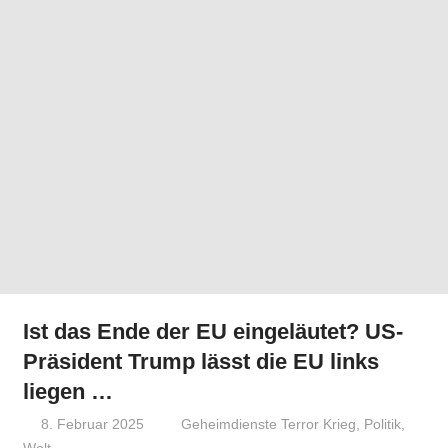
Ist das Ende der EU eingeläutet? US-
Präsident Trump lässt die EU links
liegen …
8. Februar 2025
Niki Vogt
Geheimdienste Terror Krieg
,
Politik
,