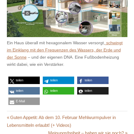
Ein Haus überall mit hexagonalem Wasser versorgt,
schwingt
im Einklang mit den Frequenzen des Wassers, der Erde und
der Sonne
– und der eigenen DNA. Eine Fußbodenheizung
wirkt dabei, wie ein Verstärker.
teilen
teilen
teilen
teilen
teilen
teilen
E-Mail
Beitragsnavigation
Vorheriger
Guten Appetit: Ab dem 10. Februar Mehlwurmpulver in
Beitrag:
Lebensmitteln erlaubt! (+ Videos)
Nächster
Meinungsfreiheit – haben wir sie noch?