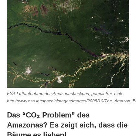
ESA-Luftaufnahme des Amazonasbeckens, gemeinfrei, Link:
http://www.esa.int/spaceinimages/Images/2008/10/The_Amazon_Ba
Das “CO₂ Problem” des
Amazonas? Es zeigt sich, dass die
Bäume es lieben!