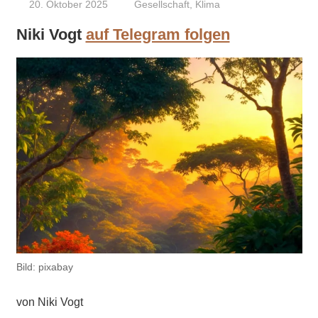
20. Oktober 2025
Niki Vogt
Gesellschaft
,
Klima
Niki Vogt
auf Telegram folgen
Bild: pixabay
von Niki Vogt