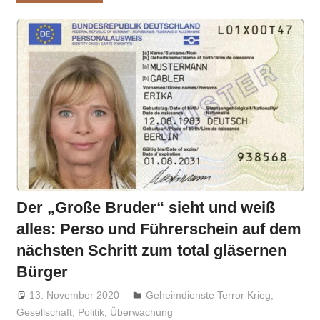
Der „Große Bruder“ sieht und weiß
alles: Perso und Führerschein auf dem
nächsten Schritt zum total gläsernen
Bürger
13. November 2020
Niki Vogt
Geheimdienste Terror Krieg
,
Gesellschaft
,
Politik
,
Überwachung