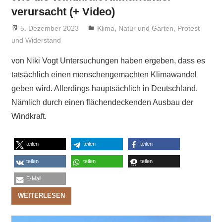
verursacht (+ Video)
5. Dezember 2023
Niki Vogt
Klima
,
Natur und Garten
,
Protest
und Widerstand
von Niki Vogt Untersuchungen haben ergeben, dass es
tatsächlich einen menschengemachten Klimawandel
geben wird. Allerdings hauptsächlich in Deutschland.
Nämlich durch einen flächendeckenden Ausbau der
Windkraft.
teilen
teilen
teilen
teilen
teilen
teilen
E-Mail
WEITERLESEN