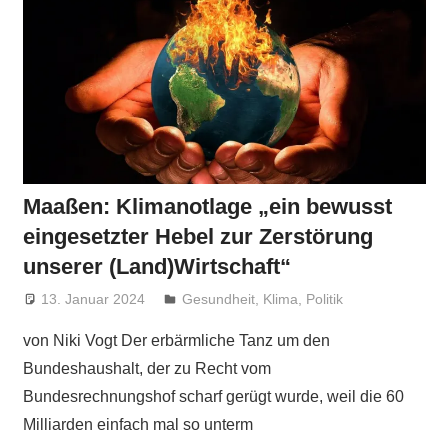
Maaßen: Klimanotlage „ein bewusst
eingesetzter Hebel zur Zerstörung
unserer (Land)Wirtschaft“
13. Januar 2024
Niki Vogt
Gesundheit
,
Klima
,
Politik
von Niki Vogt Der erbärmliche Tanz um den
Bundeshaushalt, der zu Recht vom
Bundesrechnungshof scharf gerügt wurde, weil die 60
Milliarden einfach mal so unterm