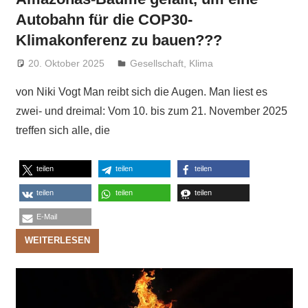
Autobahn für die COP30-
Klimakonferenz zu bauen???
20. Oktober 2025
Niki Vogt
Gesellschaft
,
Klima
von Niki Vogt Man reibt sich die Augen. Man liest es
zwei- und dreimal: Vom 10. bis zum 21. November 2025
treffen sich alle, die
teilen
teilen
teilen
teilen
teilen
teilen
E-Mail
WEITERLESEN