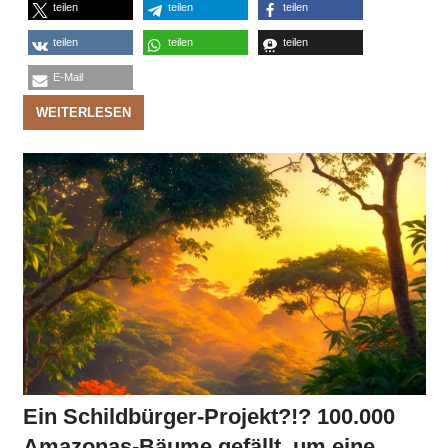
teilen
teilen
teilen
teilen
teilen
teilen
E-Mail
WEITERLESEN
Ein Schildbürger-Projekt?!? 100.000
Amazonas-Bäume gefällt, um eine