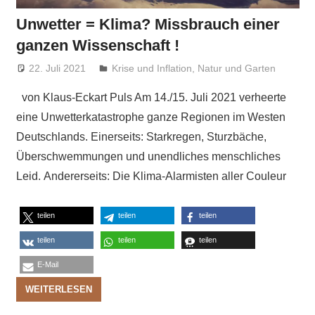
Unwetter = Klima? Missbrauch einer
ganzen Wissenschaft !
22. Juli 2021
Niki Vogt
Krise und Inflation
,
Natur und Garten
von Klaus-Eckart Puls Am 14./15. Juli 2021 verheerte
eine Unwetterkatastrophe ganze Regionen im Westen
Deutschlands. Einerseits: Starkregen, Sturzbäche,
Überschwemmungen und unendliches menschliches
Leid. Andererseits: Die Klima-Alarmisten aller Couleur
teilen
teilen
teilen
teilen
teilen
teilen
E-Mail
WEITERLESEN