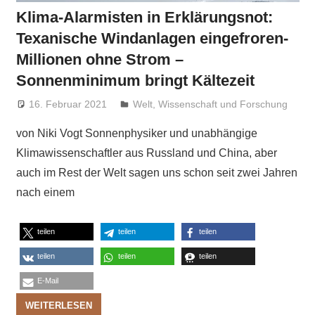
Klima-Alarmisten in Erklärungsnot:
Texanische Windanlagen eingefroren-
Millionen ohne Strom –
Sonnenminimum bringt Kältezeit
16. Februar 2021
Niki Vogt
Welt
,
Wissenschaft und Forschung
von Niki Vogt Sonnenphysiker und unabhängige
Klimawissenschaftler aus Russland und China, aber
auch im Rest der Welt sagen uns schon seit zwei Jahren
nach einem
teilen
teilen
teilen
teilen
teilen
teilen
E-Mail
WEITERLESEN