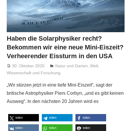
Haben die Solarphysiker recht?
Bekommen wir eine neue Mini-Eiszeit?
Verheerender Eissturm in den USA
30. Oktober 2020
Niki Vogt
Natur und Garten
,
Welt
,
Wissenschaft und Forschung
„Wir stürzen jetzt in eine tiefe Mini-Eiszeit“, sagt der
britische Astrophysiker Piers Corbyn, „und es gibt keinen
Ausweg“. In den nächsten 20 Jahren wird es
teilen
teilen
teilen
teilen
teilen
teilen