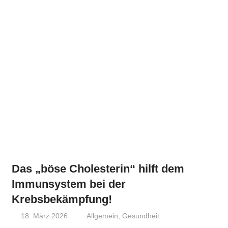
Das „böse Cholesterin“ hilft dem
Immunsystem bei der
Krebsbekämpfung!
18. März 2026
Niki Vogt
Allgemein
,
Gesundheit