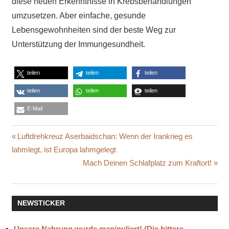
diese neuen Erkenntnisse in Krebsbehandlungen
umzusetzen. Aber einfache, gesunde
Lebensgewohnheiten sind der beste Weg zur
Unterstützung der Immungesundheit.
teilen
teilen
teilen
teilen
teilen
teilen
E-Mail
Beitragsnavigation
Vorheriger
Luftdrehkreuz Aserbaidschan: Wenn der Irankrieg es
Beitrag:
lahmlegt, ist Europa lahmgelegt
Nächster
Mach Deinen Schlafplatz zum Kraftort!
Beitrag:
NEWSTICKER
Unsere Nahrung wurde manipuliert! (Die bittere