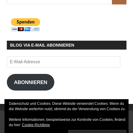
SUCHE
nach:
BLOG VIA E-MAIL ABONNIEREN
E-
Mail-
Adresse
ABONNIEREN
Datenschutz und Cookies: Diese Website verwendet Cookies. Wenn du
die Website weiterhin nutzt, stimmst du der Verwendung von Cookies zu.
DATENSCHUTZERKLÄRUNG
Weitere Informationen, beispielsweise zur Kontrolle von Cookies, findest
du hier:
Cookie-Richtlinie
IMPRESSUM