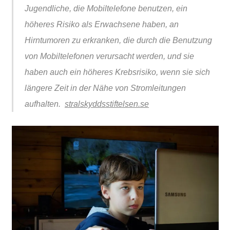
Jugendliche, die Mobiltelefone benutzen, ein
höheres Risiko als Erwachsene haben, an
Hirntumoren zu erkranken, die durch die Benutzung
von Mobiltelefonen verursacht werden, und sie
haben auch ein höheres Krebsrisiko, wenn sie sich
längere Zeit in der Nähe von Stromleitungen
aufhalten.
stralskyddsstiftelsen.se