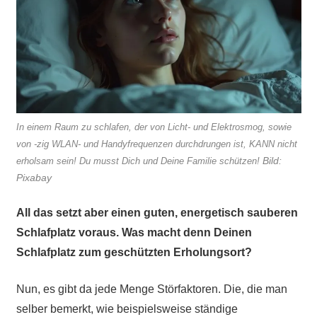
In einem Raum zu schlafen, der von Licht- und Elektrosmog, sowie
von -zig WLAN- und Handyfrequenzen durchdrungen ist, KANN nicht
Bild:
erholsam sein! Du musst Dich und Deine Familie schützen!
Pixabay
All das setzt aber einen guten, energetisch sauberen
Schlafplatz voraus. Was macht denn Deinen
Schlafplatz zum geschützten Erholungsort?
Nun, es gibt da jede Menge Störfaktoren. Die, die man
selber bemerkt, wie beispielsweise ständige