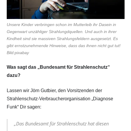
Unsere Kinder verbringen schon im Mutterleib ihr Dasein in
Gegenwart unzähliger Strahlungdquellen. Und auch in ihrer
Kindheit sind sie massiven Strahlungsfeldern ausgesetzt. Es
gibt ernstzunehmende Hinweise, dass das ihnen nicht gut tut!
Bild:pixabay
Was sagt das „Bundesamt für Strahlenschutz“
dazu?
Lassen wir Jörn Gutbier, den Vorsitzenden der
Strahlenschutz-Verbraucherorganisation „Diagnose
Funk“ Dir sagen:
„Das Bundesamt für Strahlenschutz hat diesen