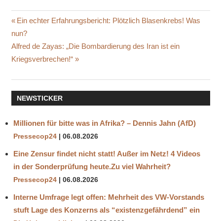
ADAM
Beitragsnavigation
Vorheriger
Ein echter Erfahrungsbericht: Plötzlich Blasenkrebs! Was
ERSCHAFFUNG
Beitrag:
nun?
ADAMS
Nächster
Alfred de Zayas: „Die Bombardierung des Iran ist ein
EVA
Beitrag:
Kriegsverbrechen!“
LILITH
MICHELANGELO
BUONAROTTI
NEWSTICKER
PAPST
JULIUS
Millionen für bitte was in Afrika? – Dennis Jahn (AfD)
RENOVIERUNG
Pressecop24
06.08.2026
SIXTINISCHE
KAPELLE
Eine Zensur findet nicht statt! Außer im Netz! 4 Videos
SIXTINISCHE
in der Sonderprüfung heute.Zu viel Wahrheit?
KAPELLE
Pressecop24
06.08.2026
Interne Umfrage legt offen: Mehrheit des VW-Vorstands
stuft Lage des Konzerns als “existenzgefährdend” ein