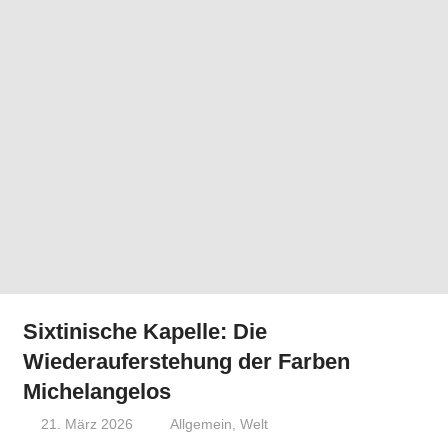
Sixtinische Kapelle: Die
Wiederauferstehung der Farben
Michelangelos
21. März 2026
Niki Vogt
Allgemein
,
Welt