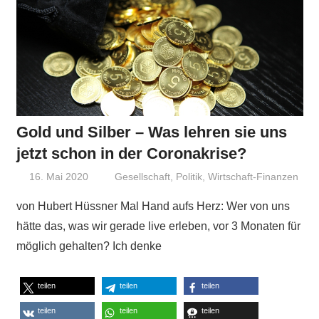
Gold und Silber – Was lehren sie uns
jetzt schon in der Coronakrise?
16. Mai 2020
Niki Vogt
Gesellschaft
,
Politik
,
Wirtschaft-Finanzen
von Hubert Hüssner Mal Hand aufs Herz: Wer von uns
hätte das, was wir gerade live erleben, vor 3 Monaten für
möglich gehalten? Ich denke
teilen
teilen
teilen
teilen
teilen
teilen