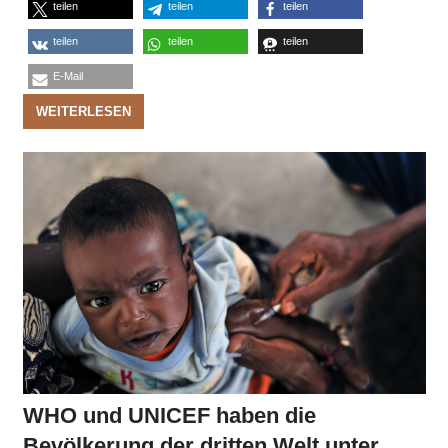
teilen
teilen
teilen
teilen
teilen
teilen
E-Mail
WEITERLESEN
WHO und UNICEF haben die
Bevölkerung der dritten Welt unter