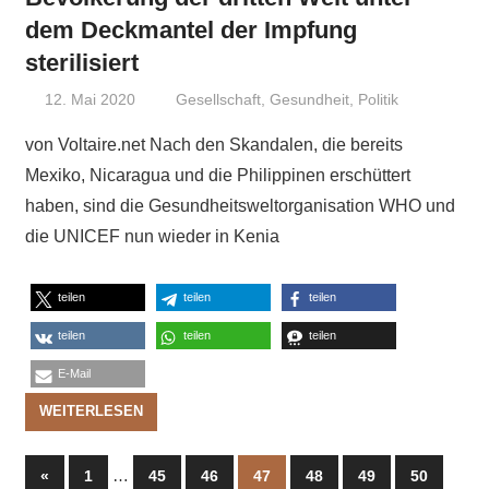
dem Deckmantel der Impfung
sterilisiert
12. Mai 2020
Niki Vogt
Gesellschaft
,
Gesundheit
,
Politik
von Voltaire.net Nach den Skandalen, die bereits
Mexiko, Nicaragua und die Philippinen erschüttert
haben, sind die Gesundheitsweltorganisation WHO und
die UNICEF nun wieder in Kenia
teilen
teilen
teilen
teilen
teilen
teilen
E-Mail
WEITERLESEN
Seitennummerierung
Vorherige
…
«
1
45
46
47
48
49
50