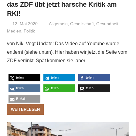
das ZDF übt jetzt harsche Kritik am
RKI!
12. Mai 2020
Niki Vogt
Allgemein
,
Gesellschaft
,
Gesundheit
,
Medien
,
Politik
von Niki Vogt Update: Das Video auf Youtube wurde
entfernt (siehe unten). Hier haben wir jetzt die Seite vom
ZDF verlinkt: Spät kommen sie, aber
teilen
teilen
teilen
teilen
teilen
teilen
E-Mail
WEITERLESEN