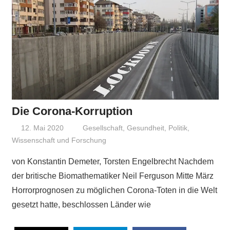
Die Corona-Korruption
12. Mai 2020
Niki Vogt
Gesellschaft
,
Gesundheit
,
Politik
,
Wissenschaft und Forschung
von Konstantin Demeter, Torsten Engelbrecht Nachdem
der britische Biomathematiker Neil Ferguson Mitte März
Horrorprognosen zu möglichen Corona-Toten in die Welt
gesetzt hatte, beschlossen Länder wie