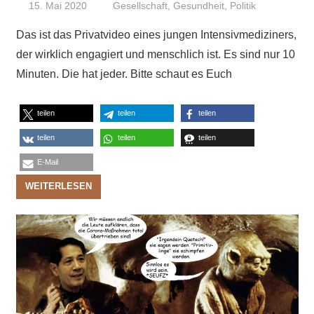
15. Mai 2020
Niki Vogt
Gesellschaft
,
Gesundheit
,
Politik
Das ist das Privatvideo eines jungen Intensivmediziners,
der wirklich engagiert und menschlich ist. Es sind nur 10
Minuten. Die hat jeder. Bitte schaut es Euch
teilen
teilen
teilen
teilen
teilen
teilen
E-Mail
WEITERLESEN