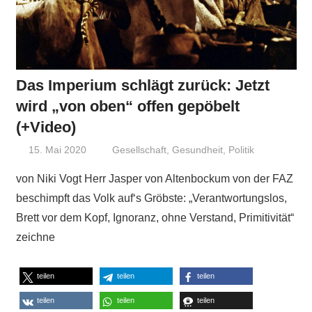
Das Imperium schlägt zurück: Jetzt
wird „von oben“ offen gepöbelt
(+Video)
15. Mai 2020
Niki Vogt
Gesellschaft
,
Gesundheit
,
Politik
von Niki Vogt Herr Jasper von Altenbockum von der FAZ
beschimpft das Volk auf‘s Gröbste: „Verantwortungslos,
Brett vor dem Kopf, Ignoranz, ohne Verstand, Primitivität“
zeichne
teilen
teilen
teilen
teilen
teilen
teilen