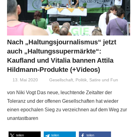
Nach „Haltungsjournalismus“ jetzt
auch „Haltungssupermärkte“:
Kaufland und Vitalia bannen Attila
Hildmann-Produkte (+Videos)
13. Mai 2020
Niki Vogt
Gesellschaft
,
Politik
,
Satire und Fun
von Niki Vogt Das neue, leuchtende Zeitalter der
Toleranz und der offenen Gesellschaften hat wieder
einen epochalen Sieg zu verzeichnen auf dem Weg zur
unantastbaren
teilen
teilen
teilen