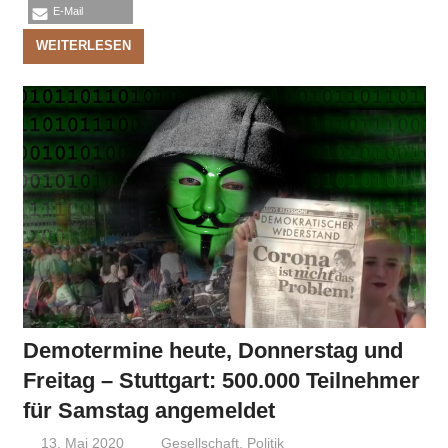
E-Mail
WEITERLESEN
Demotermine heute, Donnerstag und
Freitag – Stuttgart: 500.000 Teilnehmer
für Samstag angemeldet
13. Mai 2020
Niki Vogt
Gesellschaft
,
Politik