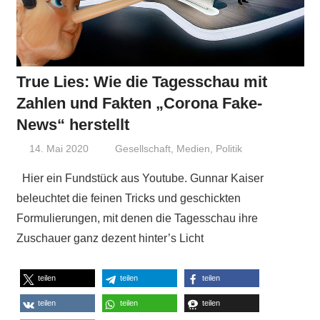
True Lies: Wie die Tagesschau mit
Zahlen und Fakten „Corona Fake-
News“ herstellt
14. Mai 2020
Niki Vogt
Gesellschaft
,
Medien
,
Politik
Hier ein Fundstück aus Youtube. Gunnar Kaiser
beleuchtet die feinen Tricks und geschickten
Formulierungen, mit denen die Tagesschau ihre
Zuschauer ganz dezent hinter’s Licht
teilen
teilen
teilen
teilen
teilen
teilen