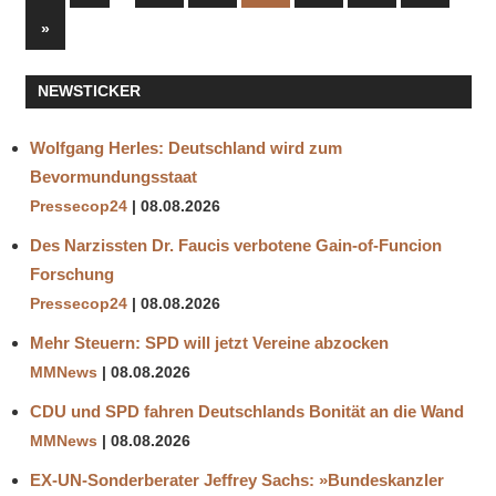
Beiträge
der
Nächste
»
Beiträge
Beiträge
NEWSTICKER
Wolfgang Herles: Deutschland wird zum
Bevormundungsstaat
Pressecop24
08.08.2026
Des Narzissten Dr. Faucis verbotene Gain-of-Funcion
Forschung
Pressecop24
08.08.2026
Mehr Steuern: SPD will jetzt Vereine abzocken
MMNews
08.08.2026
CDU und SPD fahren Deutschlands Bonität an die Wand
MMNews
08.08.2026
EX-UN-Sonderberater Jeffrey Sachs: »Bundeskanzler