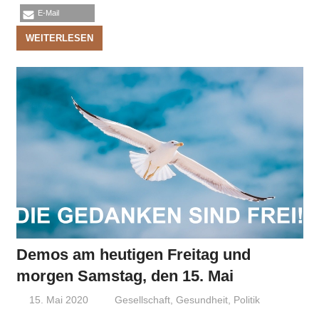
E-Mail
WEITERLESEN
Demos am heutigen Freitag und
morgen Samstag, den 15. Mai
15. Mai 2020
Niki Vogt
Gesellschaft
,
Gesundheit
,
Politik