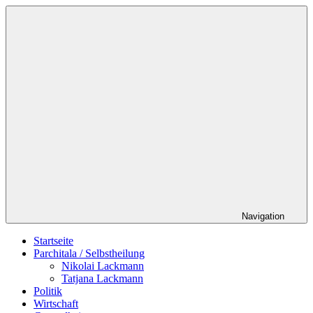
Zum
Schildverlag
Inhalt
springen
Navigation
Startseite
Parchitala / Selbstheilung
Nikolai Lackmann
Tatjana Lackmann
Politik
Wirtschaft