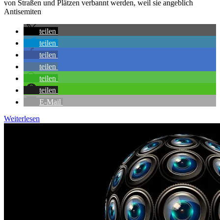
von Straßen und Plätzen verbannt werden, weil sie angeblich
Antisemiten
teilen
teilen
teilen
teilen
teilen
teilen
E-Mail
Weiterlesen