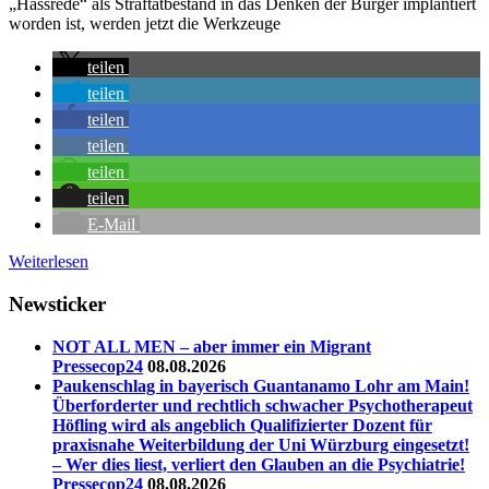
„Hassrede“ als Straftatbestand in das Denken der Bürger implantiert
worden ist, werden jetzt die Werkzeuge
teilen
teilen
teilen
teilen
teilen
teilen
E-Mail
Weiterlesen
Newsticker
NOT ALL MEN – aber immer ein Migrant
Pressecop24
08.08.2026
Paukenschlag in bayerisch Guantanamo Lohr am Main!
Überforderter und rechtlich schwacher Psychotherapeut
Höfling wird als angeblich Qualifizierter Dozent für
praxisnahe Weiterbildung der Uni Würzburg eingesetzt!
– Wer dies liest, verliert den Glauben an die Psychiatrie!
Pressecop24
08.08.2026