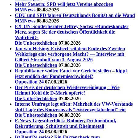
Mehr Steuern: SPD will jetzt Vereine abzocken
MMNews
08.08.2026
CDU und SPD fahren Deutschlands Bonität an die Wand
MMNews
08.08.2026
EX-UN-Sonderberater Jeffrey Sachs: »Bundeskanzler
Merz, sagen Sie der deutschen Öffentlichkeit die
Wahrheit!«
Die Unbestechlichen
07.08.2026
Jan van Helsing: Existiert seit dem Ende des Zweiten
Weltkriegs eine verborgene Macht? — Interview mit
Gilbert Sternhoff vom 3. August 2026
Die Unbestechlichen
07.08.2026
Republikaner wollen Fauci vor Gericht stellen – kippt
jetzt endlich der Pandemieschwindel?
Opposition 24
07.08.2026
Der Preis der deutschen Wiedervereinigung – Wie
Helmut Kohl die D‑Mark opferte!
Die Unbestechlichen
07.08.2026
Interne Umfrage legt offen: Mehrheit des VW-Vorstands
stuft Lage des Konzerns als “existenzgefährdend” ein
Die Unbestechlichen
06.08.2026
F-News Tagesüberblick: Roboter, Drohnenfund,
Rekrutierung, Schulstreit und Rheinmetall
Opposition 24
06.08.2026
Ist Baufi24 seriös? Ein Faktencheck zum