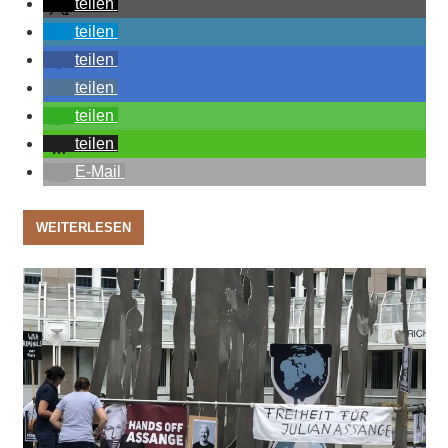
teilen
teilen
teilen
teilen
teilen
teilen
E-Mail
WEITERLESEN