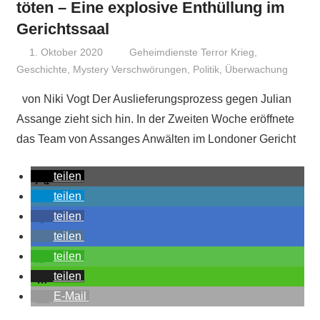
töten – Eine explosive Enthüllung im
Gerichtssaal
1. Oktober 2020
Niki Vogt
Geheimdienste Terror Krieg
,
Geschichte
,
Mystery Verschwörungen
,
Politik
,
Überwachung
von Niki Vogt Der Auslieferungsprozess gegen Julian
Assange zieht sich hin. In der Zweiten Woche eröffnete
das Team von Assanges Anwälten im Londoner Gericht
teilen
teilen
teilen
teilen
teilen
teilen
E-Mail