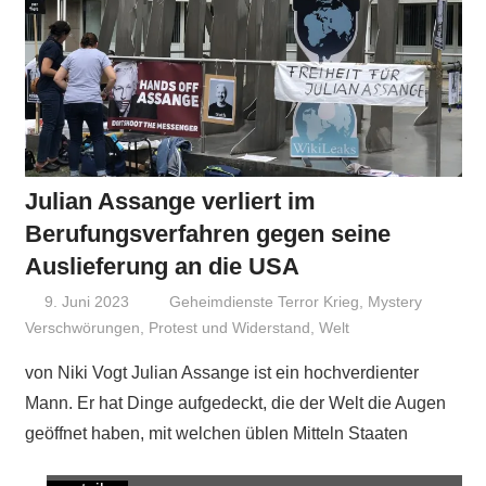
Julian Assange verliert im
Berufungsverfahren gegen seine
Auslieferung an die USA
9. Juni 2023
Niki Vogt
Geheimdienste Terror Krieg
,
Mystery
Verschwörungen
,
Protest und Widerstand
,
Welt
von Niki Vogt Julian Assange ist ein hochverdienter
Mann. Er hat Dinge aufgedeckt, die der Welt die Augen
geöffnet haben, mit welchen üblen Mitteln Staaten