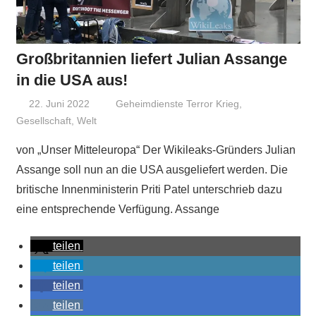
Großbritannien liefert Julian Assange
in die USA aus!
22. Juni 2022
Niki Vogt
Geheimdienste Terror Krieg
,
Gesellschaft
,
Welt
von „Unser Mitteleuropa“ Der Wikileaks-Gründers Julian
Assange soll nun an die USA ausgeliefert werden. Die
britische Innenministerin Priti Patel unterschrieb dazu
eine entsprechende Verfügung. Assange
teilen
teilen
teilen
teilen