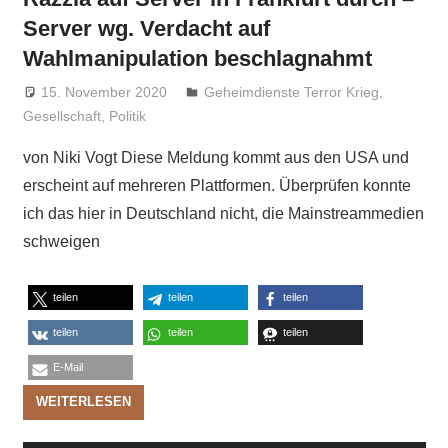
Server wg. Verdacht auf
Wahlmanipulation beschlagnahmt
15. November 2020
Niki Vogt
Geheimdienste Terror Krieg
,
Gesellschaft
,
Politik
von Niki Vogt Diese Meldung kommt aus den USA und
erscheint auf mehreren Plattformen. Überprüfen konnte
ich das hier in Deutschland nicht, die Mainstreammedien
schweigen
teilen
teilen
teilen
teilen
teilen
teilen
E-Mail
WEITERLESEN