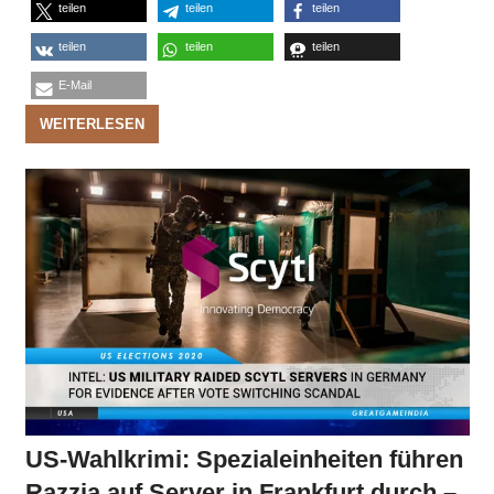
teilen
teilen
teilen
teilen
teilen
teilen
E-Mail
WEITERLESEN
US-Wahlkrimi: Spezialeinheiten führen
Razzia auf Server in Frankfurt durch –