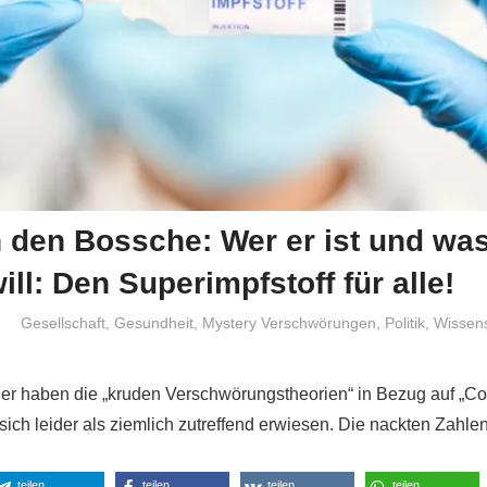
 den Bossche: Wer er ist und was
ill: Den Superimpfstoff für alle!
Niki Vogt
Gesellschaft
,
Gesundheit
,
Mystery Verschwörungen
,
Politik
,
Wissens
her haben die „kruden Verschwörungstheorien“ in Bezug auf „Co
ich leider als ziemlich zutreffend erwiesen. Die nackten Zahle
teilen
teilen
teilen
teilen