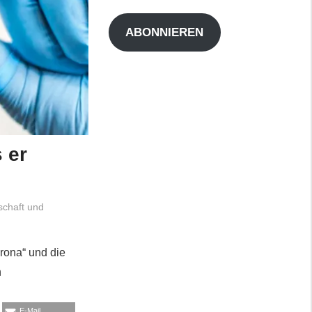
Adresse
ABONNIEREN
 er
chaft und
rona“ und die
n
E-Mail