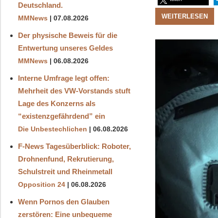
Deutschland.
WEITERLESEN
MMNews
07.08.2026
Der physische Beweis für die
Entwertung unseres Geldes
MMNews
06.08.2026
Interne Umfrage legt offen:
Mehrheit des VW-Vorstands stuft
Lage des Konzerns als
“existenzgefährdend” ein
Die Unbestechlichen
06.08.2026
F-News Tagesüberblick: Roboter,
Drohnenfund, Rekrutierung,
Schulstreit und Rheinmetall
Opposition 24
06.08.2026
Wenn Pornos den Glauben
zerstören: Eine unbequeme