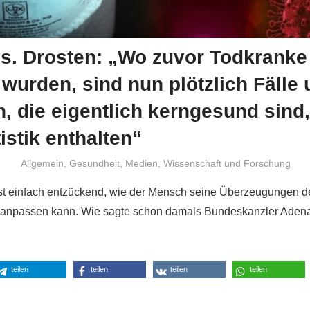
vs. Drosten: „Wo zuvor Todkranke
wurden, sind nun plötzlich Fälle
 die eigentlich kerngesund sind,
istik enthalten“
Niki Vogt
Allgemein
,
Gesundheit
,
Medien
,
Wissenschaft und Forschung
ist einfach entzückend, wie der Mensch seine Überzeugungen d
en anpassen kann. Wie sagte schon damals Bundeskanzler Aden
teilen
teilen
teilen
teilen