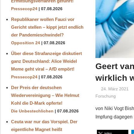
Ermittlungsverfahren geführt!
Pressecop24
07.08.2026
Republikaner wollen Fauci vor
Gericht stellen – kippt jetzt endlich
der Pandemieschwindel?
Opposition 24
07.08.2026
Über diese Strafanzeige diskutiert
ganz Deutschland: Alice Weidel
Geert van
Meme geht viral – AfD empört!
wirklich w
Pressecop24
07.08.2026
Der Preis der deutschen
24. März 2021
Wiedervereinigung – Wie Helmut
Forschung
Kohl die D‑Mark opferte!
von Niki Vogt Bis
Die Unbestechlichen
07.08.2026
Impfung dagegen s
Ceuta war nur das Vorspiel. Der
eigentliche Magnet heißt
teilen