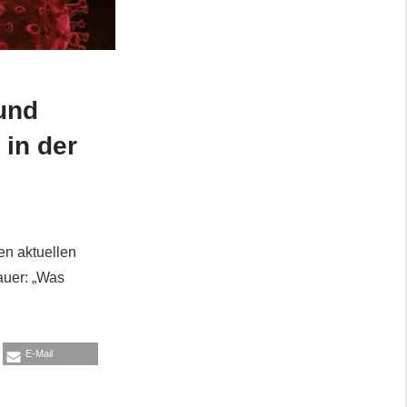
 und
 in der
en aktuellen
auer: „Was
E-Mail