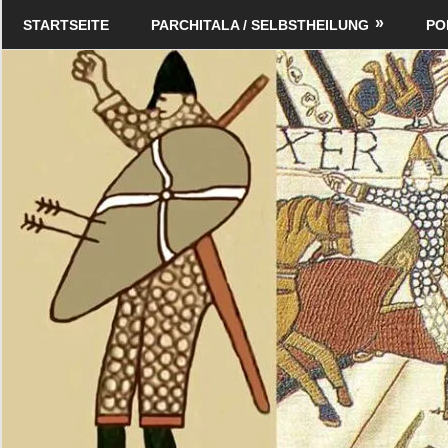
Zum
Schildverlag
STARTSEITE
PARCHITALA / SELBSTHEILUNG
PO
Inhalt
springen