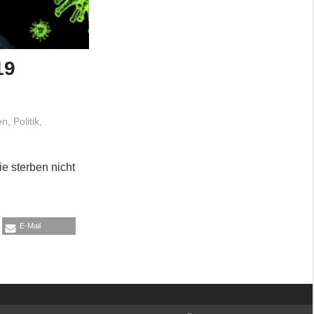
19
en
,
Politik
,
ie sterben nicht
E-Mail