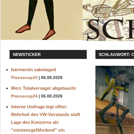
NEWSTICKER
SCHLAGWORT:
Ivermectin sabotaged
Pressecop24
06.08.2026
Merz Totalversager abgetaucht
Pressecop24
06.08.2026
Interne Umfrage legt offen:
Mehrheit des VW-Vorstands stuft
Lage des Konzerns als
“existenzgefährdend” ein