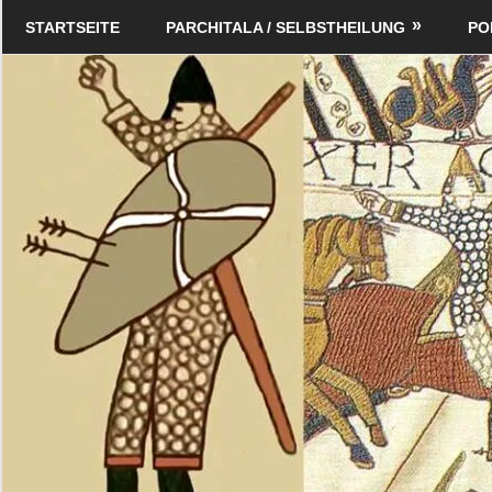
Zum
Schildverlag
STARTSEITE
PARCHITALA / SELBSTHEILUNG
PO
Inhalt
springen