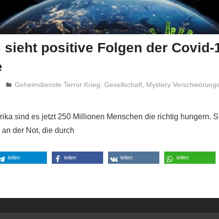
s sieht positive Folgen der Covid-
e
Niki Vogt
Geheimdienste Terror Krieg
,
Gesellschaft
,
Mystery Verschwörung
frika sind es jetzt 250 Millionen Menschen die richtig hungern. S
 an der Not, die durch
teilen
teilen
teilen
teilen