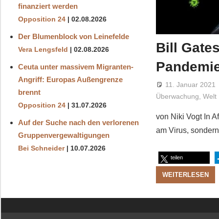
finanziert werden
Opposition 24
02.08.2026
Der Blumenblock von Leinefelde
Bill Gate
Vera Lengsfeld
02.08.2026
Pandemi
Ceuta unter massivem Migranten-
Angriff: Europas Außengrenze
11. Januar 2021
brennt
Überwachung
,
Welt
Opposition 24
31.07.2026
von Niki Vogt In A
Auf der Suche nach den verlorenen
am Virus, sondern
Gruppenvergewaltigungen
Bei Schneider
10.07.2026
teilen
WEITERLESEN