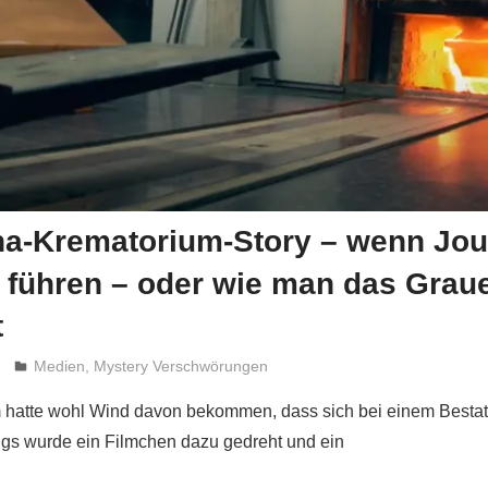
na-Krematorium-Story – wenn Jou
re führen – oder wie man das Grau
t
Niki Vogt
Medien
,
Mystery Verschwörungen
hatte wohl Wind davon bekommen, dass sich bei einem Bestatt
ugs wurde ein Filmchen dazu gedreht und ein