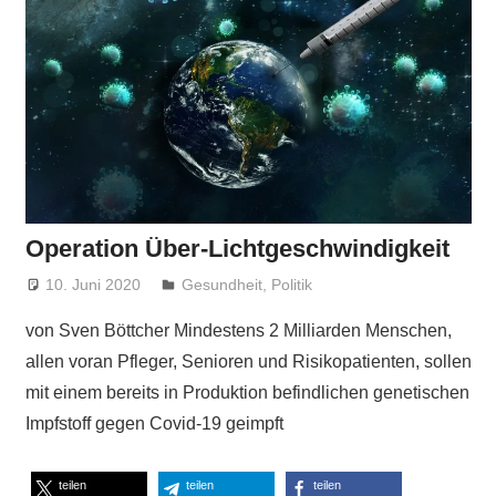
Operation Über-Lichtgeschwindigkeit
10. Juni 2020
Niki Vogt
Gesundheit
,
Politik
von Sven Böttcher Mindestens 2 Milliarden Menschen,
allen voran Pfleger, Senioren und Risikopatienten, sollen
mit einem bereits in Produktion befindlichen genetischen
Impfstoff gegen Covid-19 geimpft
teilen
teilen
teilen