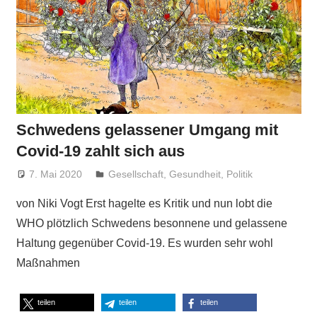
Schwedens gelassener Umgang mit
Covid-19 zahlt sich aus
7. Mai 2020
Niki Vogt
Gesellschaft
,
Gesundheit
,
Politik
von Niki Vogt Erst hagelte es Kritik und nun lobt die
WHO plötzlich Schwedens besonnene und gelassene
Haltung gegenüber Covid-19. Es wurden sehr wohl
Maßnahmen
teilen
teilen
teilen