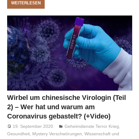
WEITERLESEN
Wirbel um chinesische Virologin (Teil
2) – Wer hat und warum am
Coronavirus gebastelt? (+Video)
19. September 2020
Niki Vogt
Geheimdienste Terror Krieg
,
Gesundheit
,
Mystery Verschwörungen
,
Wissenschaft und