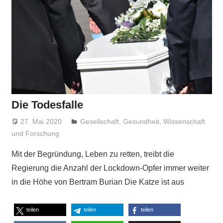
Die Todesfalle
27. Mai 2020
Niki Vogt
Gesellschaft
,
Gesundheit
,
Wissenschaft
und Forschung
Mit der Begründung, Leben zu retten, treibt die
Regierung die Anzahl der Lockdown-Opfer immer weiter
in die Höhe von Bertram Burian Die Katze ist aus
teilen
teilen
teilen