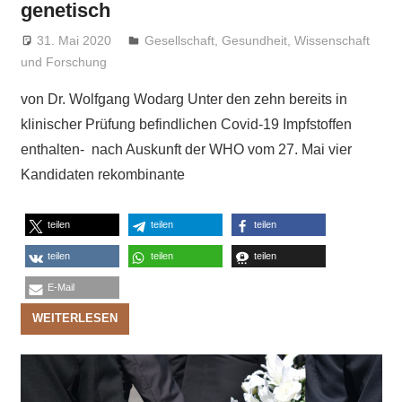
genetisch
31. Mai 2020
Niki Vogt
Gesellschaft
,
Gesundheit
,
Wissenschaft
und Forschung
von Dr. Wolfgang Wodarg Unter den zehn bereits in
klinischer Prüfung befindlichen Covid-19 Impfstoffen
enthalten- nach Auskunft der WHO vom 27. Mai vier
Kandidaten rekombinante
teilen
teilen
teilen
teilen
teilen
teilen
E-Mail
WEITERLESEN