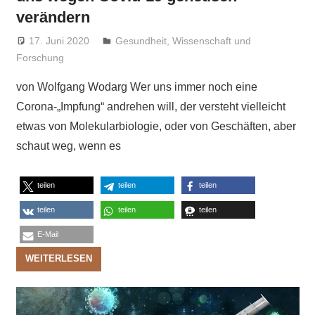
verändern
17. Juni 2020
Niki Vogt
Gesundheit
,
Wissenschaft und
Forschung
von Wolfgang Wodarg Wer uns immer noch eine
Corona-„Impfung“ andrehen will, der versteht vielleicht
etwas von Molekularbiologie, oder von Geschäften, aber
schaut weg, wenn es
teilen
teilen
teilen
teilen
teilen
teilen
E-Mail
WEITERLESEN