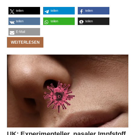
teilen
teilen
teilen
teilen
teilen
teilen
E-Mail
WEITERLESEN
UK: Experimenteller, nasaler Impfstoff