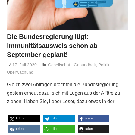
Die Bundesregierung lügt:
Immunitätsausweis schon ab
September geplant!
17. Juli 2020
Niki Vogt
Gesellschaft
,
Gesundheit
,
Politik
,
Überwachung
Gleich zwei Anfragen brachten die Bundesregierung
gestern erneut dazu, sich mit Lügen aus der Affäre zu
ziehen. Haben Sie, lieber Leser, dazu etwas in der
teilen
teilen
teilen
teilen
teilen
teilen