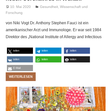
10. Mai 2020
Niki Vogt
Gesundheit
,
Wissenschaft und
Forschung
von Niki Vogt Dr. Anthony Stephen Fauci ist ein
amerikanischer Arzt und Immunologe. Er war seit 1984
Direktor des „National Institute of Allergy and Infectious
teilen
teilen
teilen
teilen
teilen
teilen
E-Mail
WEITERLESEN