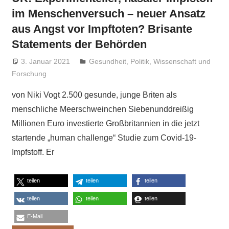
im Menschenversuch – neuer Ansatz
aus Angst vor Impftoten? Brisante
Statements der Behörden
3. Januar 2021
Niki Vogt
Gesundheit
,
Politik
,
Wissenschaft und
Forschung
von Niki Vogt 2.500 gesunde, junge Briten als
menschliche Meerschweinchen Siebenunddreißig
Millionen Euro investierte Großbritannien in die jetzt
startende „human challenge“ Studie zum Covid-19-
Impfstoff. Er
teilen
teilen
teilen
teilen
teilen
teilen
E-Mail