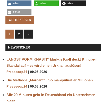
teilen
teilen
teilen
E-Mail
WEITERLESEN
Seitennummerierung
Nächste
1
2
»
Beiträge
der
NEWSTICKER
Beiträge
„ANGST VORM KNAST!“ Markus Krall deckt Klingbeil
Skandal auf – es wird einen Urknall auslösen!
Pressecop24
09.08.2026
Die Methode „Marcant“ | So manipuliert er Millionen
Pressecop24
09.08.2026
Alle 20 Minuten geht in Deutschland ein Unternehmen
pleite